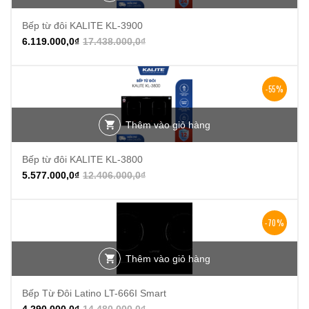
Bếp từ đôi KALITE KL-3900
6.119.000,0
₫
17.438.000,0
₫
-55%
Thêm vào giỏ hàng
Bếp từ đôi KALITE KL-3800
5.577.000,0
₫
12.406.000,0
₫
-70%
Thêm vào giỏ hàng
Bếp Từ Đôi Latino LT-666I Smart
4.290.000,0
₫
14.480.000,0
₫