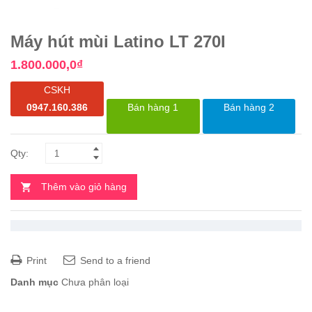
Máy hút mùi Latino LT 270I
1.800.000,0
₫
CSKH
0947.160.386
Bán hàng 1
Bán hàng 2
Thêm vào giỏ hàng
Print
Send to a friend
Danh mục
Chưa phân loại