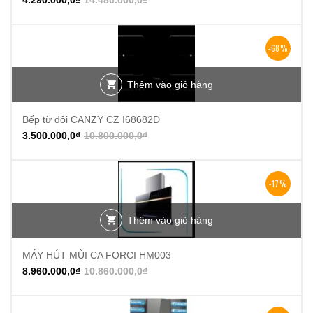
-68%
Thêm vào giỏ hàng
Bếp từ đôi CANZY CZ I68682D
3.500.000,0
₫
10.800.000,0
₫
-17%
Thêm vào giỏ hàng
MÁY HÚT MÙI CA FORCI HM003
8.960.000,0
₫
10.860.000,0
₫