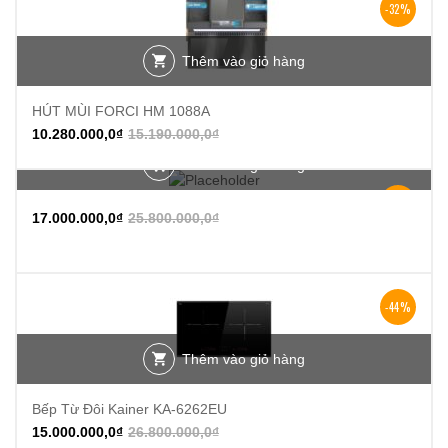
-32%
Thêm vào giỏ hàng
HÚT MÙI FORCI HM 1088A
10.280.000,0
₫
15.190.000,0
₫
Thêm vào giỏ hàng
-34%
17.000.000,0
₫
25.800.000,0
₫
-44%
Thêm vào giỏ hàng
Bếp Từ Đôi Kainer KA-6262EU
15.000.000,0
₫
26.800.000,0
₫