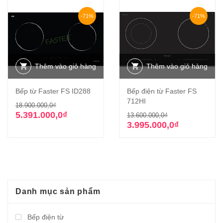
-71%
-71%
Thêm vào giỏ hàng
Thêm vào giỏ hàng
Bếp từ Faster FS ID288
Bếp điện từ Faster FS
712HI
Giá
Giá
18.900.000,0
₫
gốc
hiện
Giá
Giá
5.391.000,0
₫
13.600.000,0
₫
là:
tại
gốc
hiện
3.995.000,0
₫
18.900.000,0₫.
là:
là:
tại
5.391.000,0₫.
13.600.000,0₫
là:
3.995.000,0₫.
Danh mục sản phẩm
Bếp điện từ