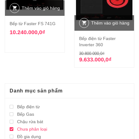
Thêm vào giỏ hàng
Thêm vào giỏ hàng
Bếp từ Faster FS 741G
10.240.000,0
₫
Bếp điện từ Faster
Inverter 360
Giá
Giá
30.800.000,0
₫
gốc
hiện
9.633.000,0
₫
là:
tại
30.800.000,0₫
là:
9.633.000,0₫.
Danh mục sản phẩm
Bếp điện từ
Bếp Gas
Chậu rửa bát
Chưa phân loại
Đồ gia dụng