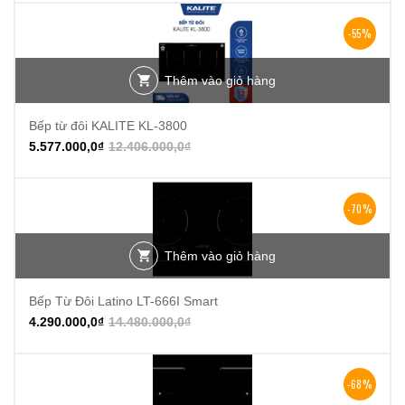
-55%
Thêm vào giỏ hàng
Bếp từ đôi KALITE KL-3800
5.577.000,0
₫
12.406.000,0
₫
-70%
Thêm vào giỏ hàng
Bếp Từ Đôi Latino LT-666I Smart
4.290.000,0
₫
14.480.000,0
₫
-68%