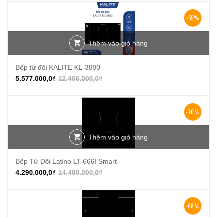
-55%
Thêm vào giỏ hàng
Bếp từ đôi KALITE KL-3800
5.577.000,0
₫
12.406.000,0
₫
-70%
Thêm vào giỏ hàng
Bếp Từ Đôi Latino LT-666I Smart
4.290.000,0
₫
14.480.000,0
₫
-68%