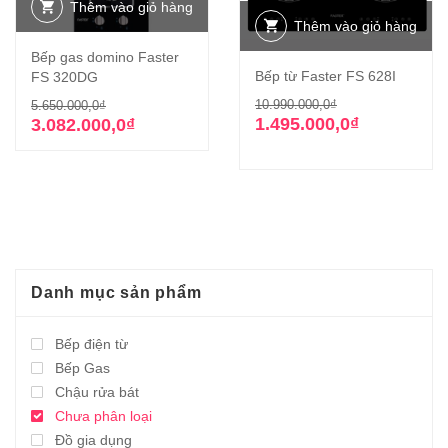
Thêm vào giỏ hàng
Thêm vào giỏ hàng
Bếp gas domino Faster
Bếp từ Faster FS 628I
FS 320DG
Giá
Giá
Giá
Giá
10.990.000,0
₫
5.650.000,0
₫
gốc
hiện
1.495.000,0
₫
gốc
hiện
3.082.000,0
₫
là:
tại
là:
tại
10.990.000,0₫
là:
5.650.000,0₫.
là:
1.495.000,0₫.
3.082.000,0₫.
Danh mục sản phẩm
Bếp điện từ
Bếp Gas
Chậu rửa bát
Chưa phân loại
Đồ gia dụng