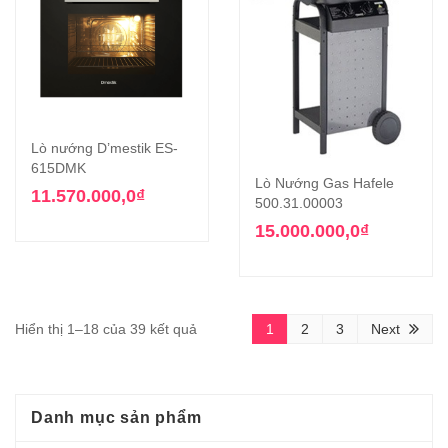
Lò nướng D’mestik ES-
615DMK
Lò Nướng Gas Hafele
11.570.000,0
₫
500.31.00003
15.000.000,0
₫
Hiển thị 1–18 của 39 kết quả
1
2
3
Next
Danh mục sản phẩm