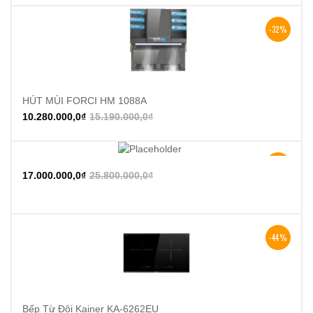
-32%
HÚT MÙI FORCI HM 1088A
10.280.000,0
₫
15.190.000,0
₫
-34%
17.000.000,0
₫
25.800.000,0
₫
-44%
Bếp Từ Đôi Kainer KA-6262EU