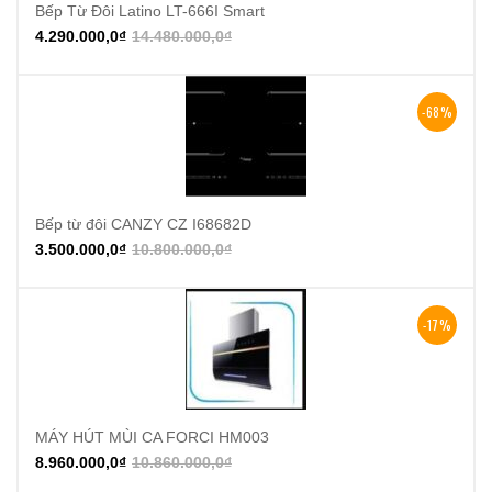
Bếp Từ Đôi Latino LT-666I Smart
4.290.000,0
₫
14.480.000,0
₫
-68%
Bếp từ đôi CANZY CZ I68682D
3.500.000,0
₫
10.800.000,0
₫
-17%
MÁY HÚT MÙI CA FORCI HM003
8.960.000,0
₫
10.860.000,0
₫