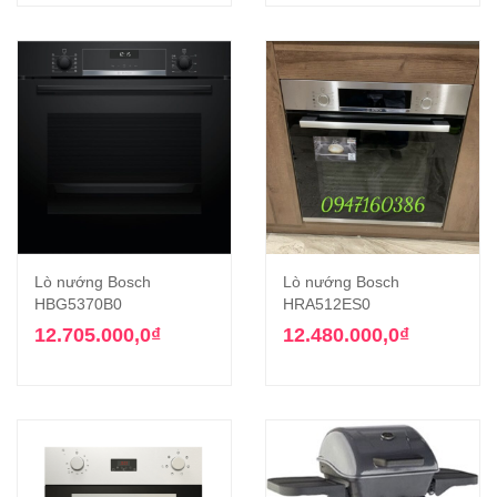
Lò nướng Bosch
Lò nướng Bosch
HBG5370B0
HRA512ES0
12.705.000,0
₫
12.480.000,0
₫