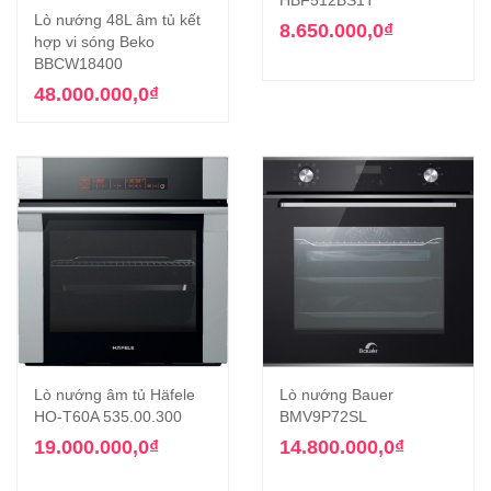
Lò nướng 48L âm tủ kết
8.650.000,0
₫
hợp vi sóng Beko
BBCW18400
48.000.000,0
₫
Lò nướng âm tủ Häfele
Lò nướng Bauer
HO-T60A 535.00.300
BMV9P72SL
19.000.000,0
₫
14.800.000,0
₫