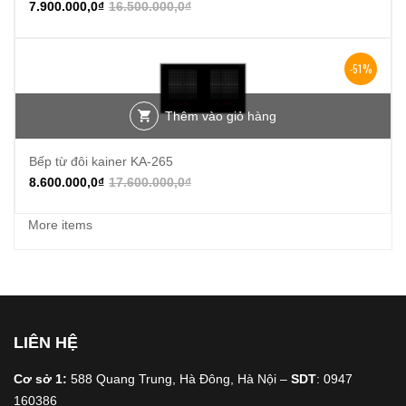
7.900.000,0
₫
16.500.000,0
₫
-51%
Thêm vào giỏ hàng
Bếp từ đôi kainer KA-265
8.600.000,0
₫
17.600.000,0
₫
More items
LIÊN HỆ
Cơ sở 1:
588 Quang Trung, Hà Đông, Hà Nội –
SDT
: 0947
160386