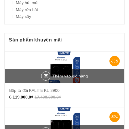
Máy hút mùi
Máy rửa bát
Máy sấy
Sản phẩm khuyến mãi
-65%
Thêm vào giỏ hàng
Bếp từ đôi KALITE KL-3900
6.119.000,0
₫
17.438.000,0
₫
-55%