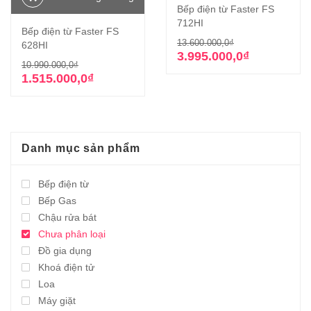
Bếp điện từ Faster FS
712HI
Bếp điện từ Faster FS
Giá
Giá
13.600.000,0
₫
628HI
gốc
hiện
3.995.000,0
₫
Giá
Giá
10.990.000,0
₫
là:
tại
gốc
hiện
1.515.000,0
₫
13.600.000,0₫
là:
là:
tại
3.995.000,0₫.
10.990.000,0₫.
là:
1.515.000,0₫.
Danh mục sản phẩm
Bếp điện từ
Bếp Gas
Chậu rửa bát
Chưa phân loại
Đồ gia dụng
Khoá điện tử
Loa
Máy giặt