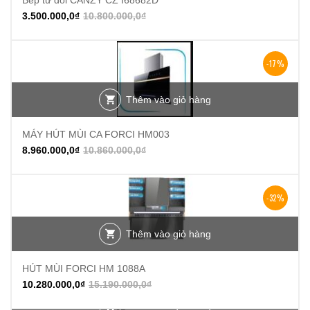
Bếp từ đôi CANZY CZ I68682D
3.500.000,0
₫
10.800.000,0
₫
-17%
Thêm vào giỏ hàng
MÁY HÚT MÙI CA FORCI HM003
8.960.000,0
₫
10.860.000,0
₫
-32%
Thêm vào giỏ hàng
HÚT MÙI FORCI HM 1088A
10.280.000,0
₫
15.190.000,0
₫
Thêm vào giỏ hàng