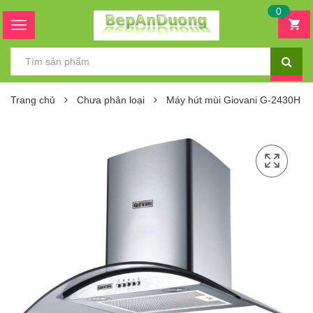
0
Trang chủ
Chưa phân loại
Máy hút mùi Giovani G-2430H