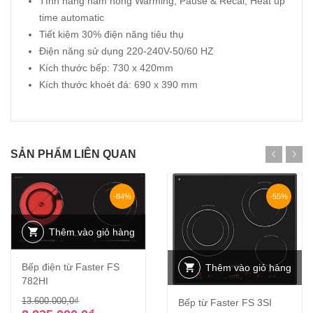
Tính năng hâm nóng Warming, Pause & Recal, Heat up
time automatic
Tiết kiệm 30% điện năng tiêu thụ
Điện năng sử dụng 220-240V-50/60 HZ
Kích thước bếp: 730 x 420mm
Kích thước khoét đá: 690 x 390 mm
SẢN PHẨM LIÊN QUAN
-84%
-55%
Thêm vào giỏ hàng
Bếp điện từ Faster FS
Thêm vào giỏ hàng
782HI
Giá
Giá
13.600.000,0
₫
Bếp từ Faster FS 3SI