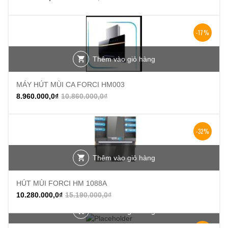
-17%
Thêm vào giỏ hàng
MÁY HÚT MÙI CA FORCI HM003
8.960.000,0
₫
10.860.000,0
₫
-32%
Thêm vào giỏ hàng
HÚT MÙI FORCI HM 1088A
10.280.000,0
₫
15.190.000,0
₫
Thêm vào giỏ hàng