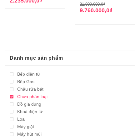
gốc
hiện
2.235.000,0
₫
Giá
Giá
21.900.000,0
₫
là:
tại
gốc
hiện
9.760.000,0
₫
13.600.000,0₫.
là:
là:
tại
2.235.000,0₫.
21.900.000,0₫
là:
9.760.000,0₫.
Danh mục sản phẩm
Bếp điện từ
Bếp Gas
Chậu rửa bát
Chưa phân loại
Đồ gia dụng
Khoá điện tử
Loa
Máy giặt
Máy hút mùi