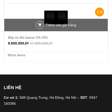
-51%
Thêm vào giỏ hàng
Bếp từ đôi kainer KA-265
8.600.000,0
₫
17.600.000,0
₫
More items
LIÊN HỆ
Cơ sở 1:
588 Quang Trung, Hà Đông, Hà Nội –
SDT
: 0947
160386