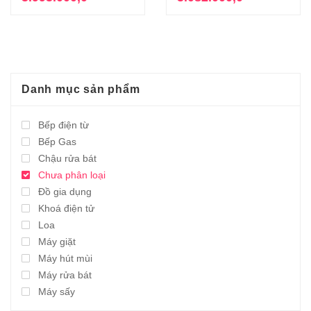
là:
tại
là:
tại
21.900.000,0₫.
là:
19.900.000,0₫
là:
5.995.000,0₫.
5.082.000,0₫.
Danh mục sản phẩm
Bếp điện từ
Bếp Gas
Chậu rửa bát
Chưa phân loại
Đồ gia dụng
Khoá điện tử
Loa
Máy giặt
Máy hút mùi
Máy rửa bát
Máy sấy