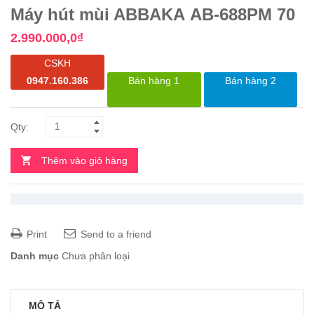
Máy hút mùi ABBAKA AB-688PM 70
2.990.000,0
₫
CSKH
0947.160.386
Bán hàng 1
Bán hàng 2
Thêm vào giỏ hàng
Print
Send to a friend
Danh mục
Chưa phân loại
MÔ TẢ