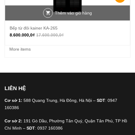
Thêm vào giỏ hàng
Bếp từ đôi kainer KA-265
8.600.000,0
₫
17.600.000,0
₫
More items
LIÊN HỆ
Cơ sở 1:
588 Quang Trung, Hà Đông, Hà Nội –
SDT
: 0947
160386
Cơ sở 2:
191 Gò Dầu, Phường Tân Quý, Quận Tân Phú, TP Hồ
Chí Minh –
SDT
: 0937 160386