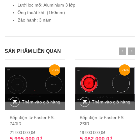
Lưới lọc mỡ: Aluminium 3 lớp
Ống thoát khí: (150mm)
Bảo hành: 3 năm
SẢN PHẨM LIÊN QUAN
-73%
-74%
Thêm vào giỏ hàng
Thêm vào giỏ hàng
Bếp điện từ Faster FS-
Bếp điện từ Faster FS
740IR
2SIR
Giá
Giá
Giá
Giá
21.900.000,0
₫
19.900.000,0
₫
gốc
hiện
gốc
hiện
5.995.000,0
₫
5.082.000,0
₫