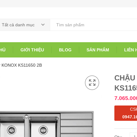
Tất cả danh mục
HỦ
GIỚI THIỆU
BLOG
SẢN PHẨM
LIÊN 
 KONOX KS11650 2B
CHẬU
KS116
7.065.00
CS
0947.1