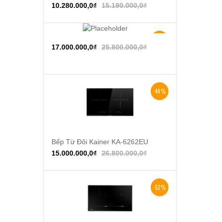
10.280.000,0
₫
15.190.000,0
₫
-34%
Thêm vào giỏ hàng
17.000.000,0
₫
25.800.000,0
₫
-44%
Bếp Từ Đôi Kainer KA-6262EU
Thêm vào giỏ hàng
15.000.000,0
₫
26.800.000,0
₫
-52%