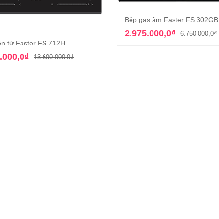
Bếp gas âm Faster FS 302GB
Thêm vào giỏ hàn
2.975.000,0
₫
6.750.000,0
₫
ện từ Faster FS 712HI
Thêm vào giỏ hàng
Giá
Giá
.000,0
₫
13.600.000,0
₫
gốc
hiện
là:
tại
13.600.000,0₫.
là:
3.995.000,0₫.