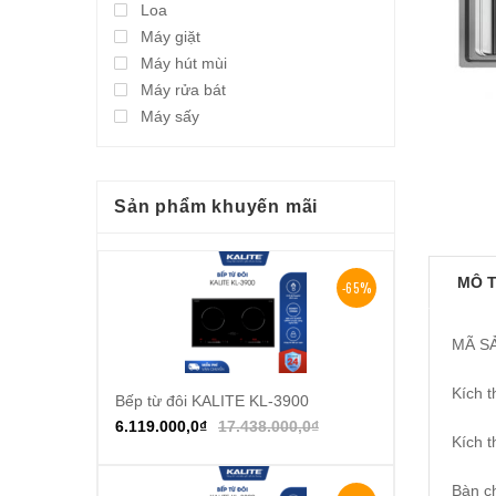
Loa
Máy giặt
Máy hút mùi
Máy rửa bát
Máy sấy
Sản phẩm khuyến mãi
MÔ 
-65%
MÃ SẢ
Kích 
Bếp từ đôi KALITE KL-3900
Thêm vào giỏ hàng
6.119.000,0
₫
17.438.000,0
₫
Kích 
Bàn c