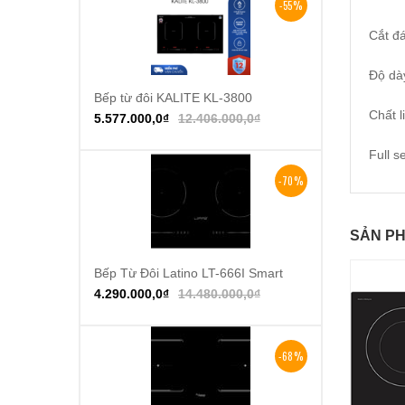
-55%
Cắt đ
Độ dà
Bếp từ đôi KALITE KL-3800
Thêm vào giỏ hàng
Chất l
5.577.000,0
₫
12.406.000,0
₫
Full s
-70%
SẢN PH
Bếp Từ Đôi Latino LT-666I Smart
Thêm vào giỏ hàng
4.290.000,0
₫
14.480.000,0
₫
-68%