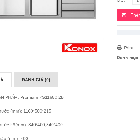
Thêm
Print
Danh mục
TẢ
ĐÁNH GIÁ (0)
N PHẨM: Premium KS11650 2B
thước (mm): 1160*500*215
thước hố(mm): 340*400;340*400
hậu (mm): 400