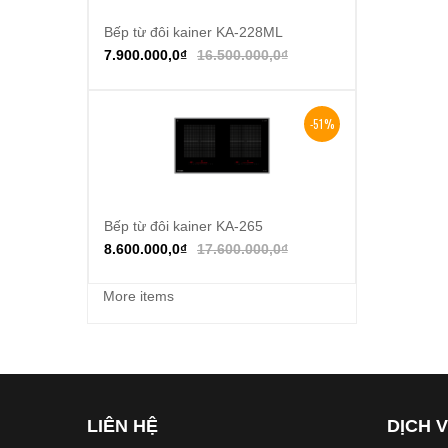
Bếp từ đôi kainer KA-228ML
Thêm vào giỏ hàng
7.900.000,0
₫
16.500.000,0
₫
-51%
Bếp từ đôi kainer KA-265
Thêm vào giỏ hàng
8.600.000,0
₫
17.600.000,0
₫
More items
LIÊN HỆ
DỊCH 