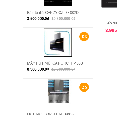
Bếp từ đôi CANZY CZ I68682D
Thêm vào giỏ hàng
3.500.000,0
₫
10.800.000,0
₫
Bếp đi
3.995
-17%
MÁY HÚT MÙI CA FORCI HM003
Thêm vào giỏ hàng
8.960.000,0
₫
10.860.000,0
₫
-32%
HÚT MÙI FORCI HM 1088A
Thêm vào giỏ hàng