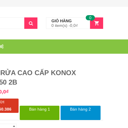
0
GIỎ HÀNG
0 item(s) -
0,0
₫
HỆ
 RỬA CAO CẤP KONOX
50 2B
0,0
₫
KH
60.386
Bán hàng 1
Bán hàng 2