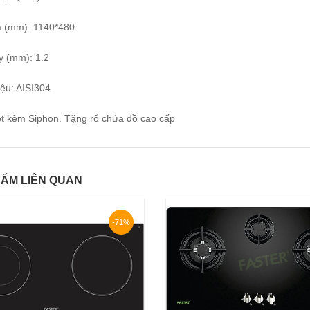
á (mm): 1140*480
y (mm): 1.2
iệu: AISI304
et kèm Siphon. Tặng rổ chứa đồ cao cấp
ẨM LIÊN QUAN
-71%