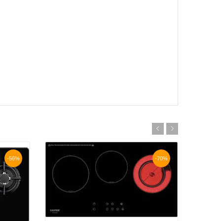
-56%
-70%