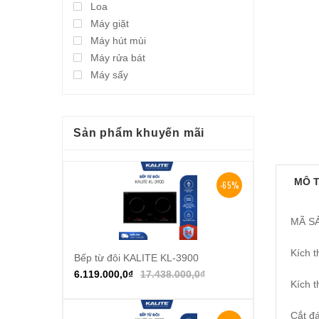
Loa
Máy giặt
Máy hút mùi
Máy rửa bát
Máy sấy
Sản phẩm khuyến mãi
MÔ 
-65%
MÃ S
Kích 
Bếp từ đôi KALITE KL-3900
Thêm vào giỏ hàng
6.119.000,0
₫
17.438.000,0
₫
Kích 
Cắt đ