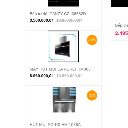
Bếp từ đôi CANZY CZ I68682D
Thêm vào giỏ hàng
3.500.000,0
₫
10.800.000,0
₫
Bếp đi
2.495
-17%
MÁY HÚT MÙI CA FORCI HM003
Thêm vào giỏ hàng
8.960.000,0
₫
10.860.000,0
₫
-32%
HÚT MÙI FORCI HM 1088A
Thêm vào giỏ hàng