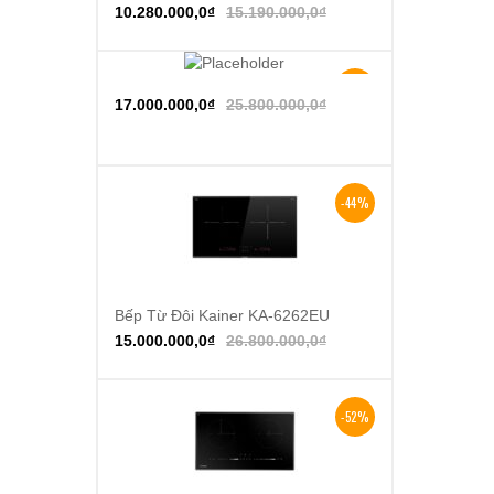
10.280.000,0
₫
15.190.000,0
₫
-34%
Thêm vào giỏ hàng
17.000.000,0
₫
25.800.000,0
₫
-44%
Bếp Từ Đôi Kainer KA-6262EU
Thêm vào giỏ hàng
15.000.000,0
₫
26.800.000,0
₫
-52%