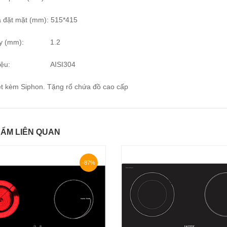
á đặt mặt (mm): 515*415
ày (mm): 1.2
t liệu: AISI304
et kèm Siphon. Tặng rổ chứa đồ cao cấp
ẨM LIÊN QUAN
-87%