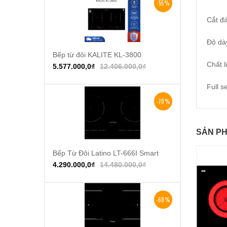
-55%
Cắt đ
Độ d
Bếp từ đôi KALITE KL-3800
Thêm vào giỏ hàng
Chấ
5.577.000,0
₫
12.406.000,0
₫
Full s
-70%
SẢN PH
Bếp Từ Đôi Latino LT-666I Smart
Thêm vào giỏ hàng
4.290.000,0
₫
14.480.000,0
₫
-68%