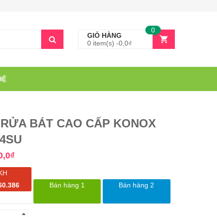
0
GIỎ HÀNG
0 item(s) -
0,0
₫
HỆ
 RỬA BÁT CAO CẤP KONOX
44SU
0,0
₫
KH
60.386
Bán hàng 1
Bán hàng 2