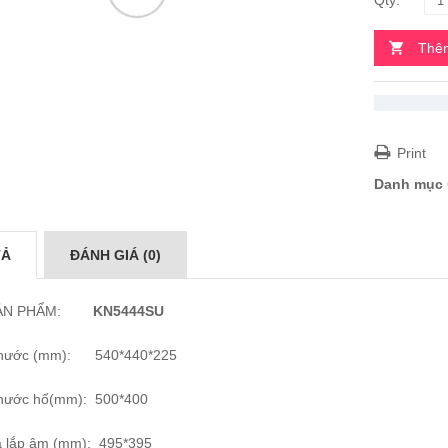
Thêm
Print
Danh mục
TẢ
ĐÁNH GIÁ (0)
ẢN PHẨM:
KN5444SU
thước (mm): 540*440*225
thước hố(mm): 500*400
á lắp âm (mm): 495*395