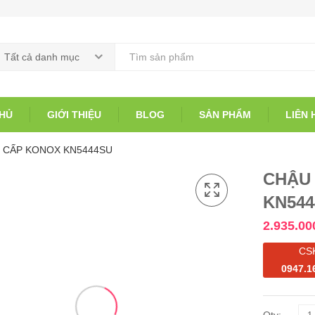
Tất cả danh mục
HỦ
GIỚI THIỆU
BLOG
SẢN PHẨM
LIÊN 
 CẤP KONOX KN5444SU
CHẬU
KN54
2.935.00
CS
0947.1