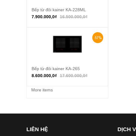
Bếp từ đôi kainer KA-228ML
Thêm vào giỏ hàng
7.900.000,0
₫
16.500.000,0
₫
-51%
Bếp từ đôi kainer KA-265
Thêm vào giỏ hàng
8.600.000,0
₫
17.600.000,0
₫
More items
LIÊN HỆ
DỊCH 