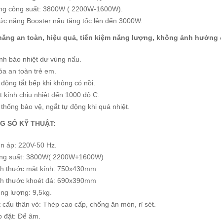
ng công suất: 3800W ( 2200W-1600W).
ức năng Booster nấu tăng tốc lên đến 3000W.
năng an toàn, hiệu quả, tiến kiệm năng lượng, không ảnh hưởng 
nh báo nhiệt dư vùng nấu.
óa an toàn trẻ em.
động tắt bếp khi không có nồi.
 kính chịu nhiệt đến 1000 độ C.
thống bảo vệ, ngắt tự động khi quá nhiệt.
 SỐ KỸ THUẬT:
ện áp: 220V-50 Hz.
ng suất: 3800W( 2200W+1600W)
ch thước mặt kính: 750x430mm
ch thước khoét đá: 690x390mm
ng lượng: 9,5kg.
 cấu thân vỏ: Thép cao cấp, chống ăn mòn, rỉ sét.
p đặt: Để âm.