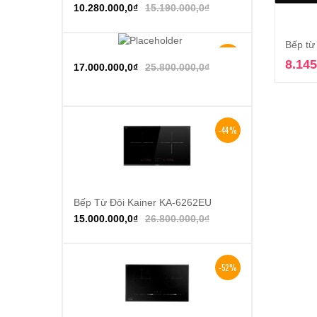
10.280.000,0
₫
15.190.000,0
₫
Bếp từ
-34%
8.145
Thêm vào giỏ hàng
17.000.000,0
₫
25.800.000,0
₫
-44%
Bếp Từ Đôi Kainer KA-6262EU
Thêm vào giỏ hàng
15.000.000,0
₫
26.800.000,0
₫
-52%