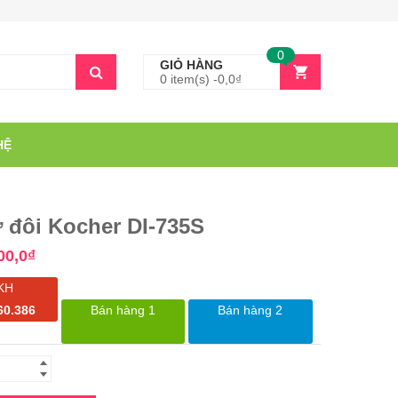
0
GIỎ HÀNG
0 item(s) -
0,0
₫
HỆ
ừ đôi Kocher DI-735S
00,0
₫
KH
60.386
Bán hàng 1
Bán hàng 2