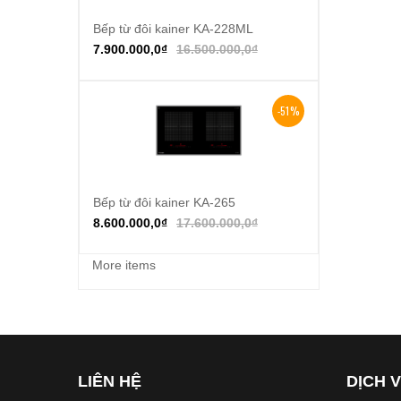
Bếp từ đôi kainer KA-228ML
Thêm vào giỏ hàng
7.900.000,0
₫
16.500.000,0
₫
-51%
Bếp từ đôi kainer KA-265
Thêm vào giỏ hàng
8.600.000,0
₫
17.600.000,0
₫
More items
LIÊN HỆ
DỊCH 