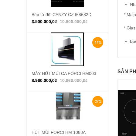
Nh
Bếp từ đôi CANZY CZ I68682D
* Mai
Thêm vào giỏ hàng
3.500.000,0
₫
10.800.000,0
₫
* Gla
Bả
-17%
SẢN PH
MÁY HÚT MÙI CA FORCI HM003
Thêm vào giỏ hàng
8.960.000,0
₫
10.860.000,0
₫
-32%
HÚT MÙI FORCI HM 1088A
Thêm vào giỏ hàng