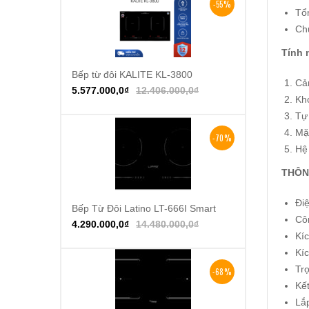
-55%
Tổ
Ch
Tính 
Bếp từ đôi KALITE KL-3800
Thêm vào giỏ hàng
Cả
5.577.000,0
₫
12.406.000,0
₫
Kh
Tự 
Mặt
-70%
Hệ 
THÔNG
Đi
Bếp Từ Đôi Latino LT-666I Smart
Thêm vào giỏ hàng
Cô
4.290.000,0
₫
14.480.000,0
₫
Kí
Kí
Trọ
-68%
Kết
Lắ