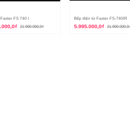
 Faster FS 740 I
Bếp điện từ Faster FS-740IR
Thêm vào giỏ hàng
Thêm vào giỏ hàn
Giá
Giá
.000,0
₫
5.995.000,0
₫
21.900.000,0
₫
21.900.000,0
gốc
hiện
là:
tại
21.900.000,0₫.
là:
8.145.000,0₫.