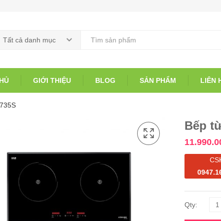
Tất cả danh mục
HỦ
GIỚI THIỆU
BLOG
SẢN PHẨM
LIÊN 
I-735S
Bếp t
11.990.0
CS
0947.1