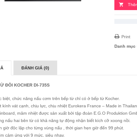
Thêm
Print
Danh mục
TẢ
ĐÁNH GIÁ (0)
TỪ ĐÔI KOCHER DI-735S
 biệt, chức năng nấu cơm trên bếp từ chỉ có ở bếp từ Kocher.
 kính vát cạnh, chịu lực, chịu nhiệt Eurokera France – Made in Thailan
inboard, mâm nhiệt được sản xuất bởi tập đoàn E.G.O Produktion G
g nấu hai bên từ có khả năng tự động nhận biết kích cỡ xoong nồi.
 giờ độc lập cho từng vùng nấu , thời gian hẹn giờ đến 99 phút.
ím cảm ứng với 9 mức, siêu nhạy.