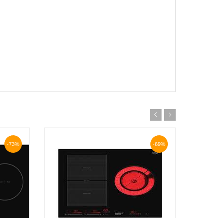
-73%
-69%