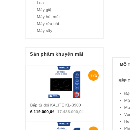
Loa
Máy giặt
Máy hút mùi
Máy rửa bát
Máy sấy
Sản phẩm khuyến mãi
MÔ 
-65%
BẾP 
Đặc
Mặt
Bếp từ đôi KALITE KL-3900
Thêm vào giỏ hàng
Ma
6.119.000,0
₫
17.438.000,0
₫
Vùn
Hẹn
Ph