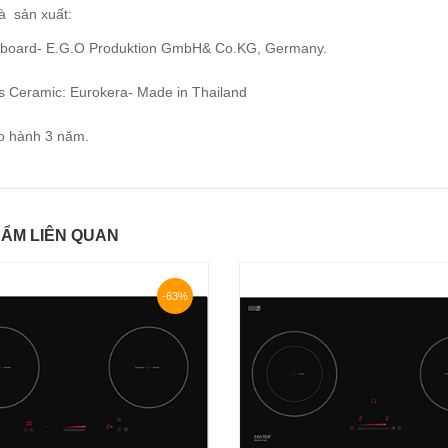
à sản xuất:
nboard- E.G.O Produktion GmbH& Co.KG, Germany.
ss Ceramic: Eurokera- Made in Thailand
o hành 3 năm.
ẨM LIÊN QUAN
-63%