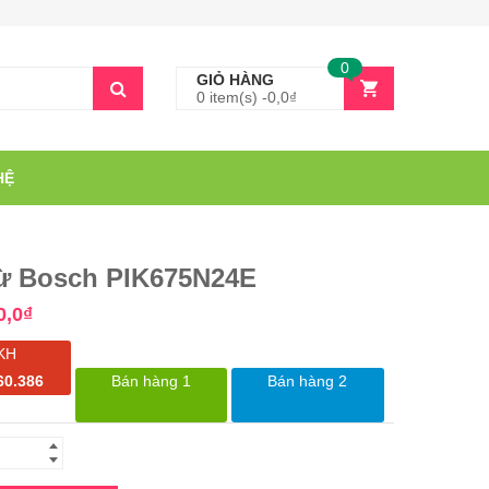
0
GIỎ HÀNG
0 item(s) -
0,0
₫
HỆ
ừ Bosch PIK675N24E
0,0
₫
KH
60.386
Bán hàng 1
Bán hàng 2