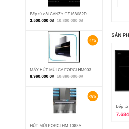
Bếp từ đôi CANZY CZ I68682D
Thêm vào giỏ hàng
3.500.000,0
₫
10.800.000,0
₫
SẢN PH
-17%
MÁY HÚT MÙI CA FORCI HM003
Thêm vào giỏ hàng
8.960.000,0
₫
10.860.000,0
₫
-32%
Bếp từ
7.684
HÚT MÙI FORCI HM 1088A
Thêm vào giỏ hàng