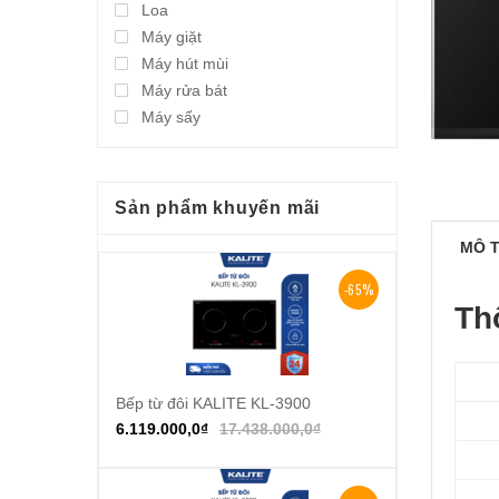
Loa
Máy giặt
Máy hút mùi
Máy rửa bát
Máy sấy
Sản phẩm khuyến mãi
MÔ 
-65%
Th
Bếp từ đôi KALITE KL-3900
Thêm vào giỏ hàng
6.119.000,0
₫
17.438.000,0
₫