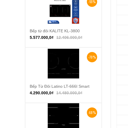
-55%
Bếp từ đôi KALITE KL-3800
Thêm vào giỏ hàng
5.577.000,0
₫
12.406.000,0
₫
-70%
Bếp Từ Đôi Latino LT-666I Smart
Thêm vào giỏ hàng
4.290.000,0
₫
14.480.000,0
₫
-68%