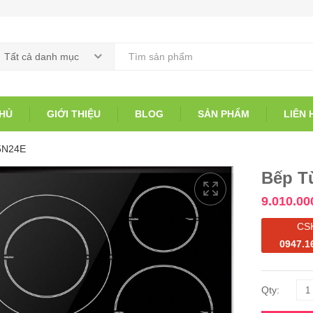
Tất cả danh mục
HỦ
GIỚI THIỆU
BLOG
SẢN PHẨM
LIÊN 
5N24E
Bếp T
9.010.00
CS
0947.1