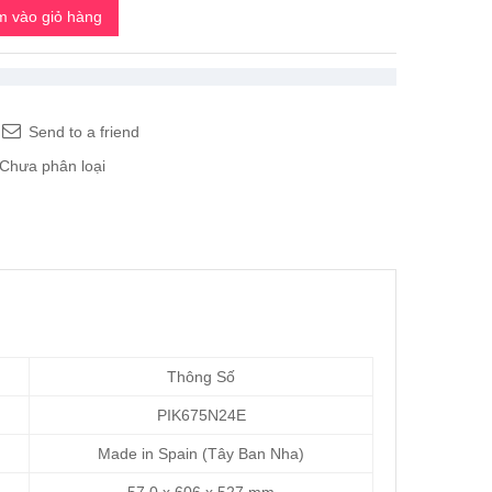
 vào giỏ hàng
Send to a friend
Chưa phân loại
Thông Số
PIK675N24E
Made in Spain (Tây Ban Nha)