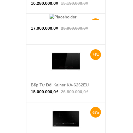
10.280.000,0
₫
15.190.000,0
₫
-34%
Thêm vào giỏ hàng
17.000.000,0
₫
25.800.000,0
₫
-44%
Bếp Từ Đôi Kainer KA-6262EU
Thêm vào giỏ hàng
15.000.000,0
₫
26.800.000,0
₫
-52%