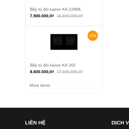
Bếp từ đôi kainer KA-228ML
Thêm vào giỏ hàng
7.900.000,0
₫
16.500.000,0
₫
-51%
Bếp từ đôi kainer KA-265
Thêm vào giỏ hàng
8.600.000,0
₫
17.600.000,0
₫
More items
LIÊN HỆ
DỊCH 