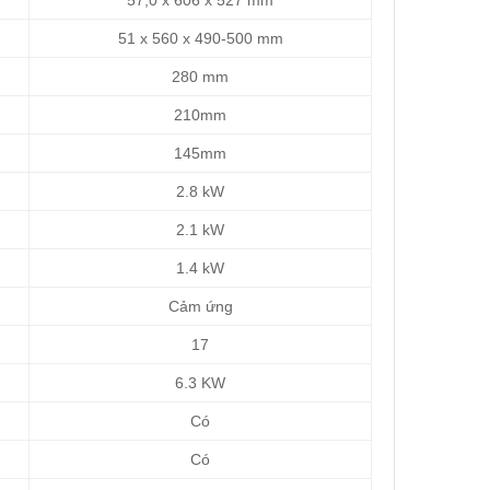
57,0 x 606 x 527 mm
51 x 560 x 490-500 mm
280 mm
210mm
145mm
2.8 kW
2.1 kW
1.4 kW
Cảm ứng
17
6.3 KW
Có
Có