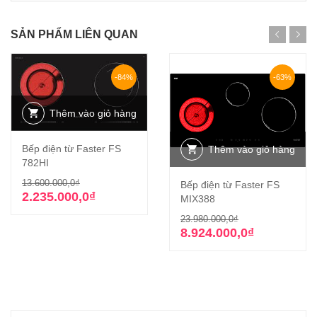
SẢN PHẨM LIÊN QUAN
-84%
-63%
Thêm vào giỏ hàng
Bếp điện từ Faster FS
Thêm vào giỏ hàng
782HI
Giá
Giá
13.600.000,0
₫
Bếp điện từ Faster FS
gốc
hiện
2.235.000,0
₫
MIX388
là:
tại
Giá
Giá
23.980.000,0
₫
13.600.000,0₫.
là:
gốc
hiện
8.924.000,0
₫
2.235.000,0₫.
là:
tại
23.980.000,0₫
là:
8.924.000,0₫.