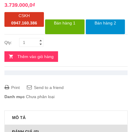
3.739.000,0
₫
CSKH
0947.160.386
Bán hàng 1
Bán hàng 2
Thêm vào giỏ hàng
Print
Send to a friend
Danh mục
Chưa phân loại
MÔ TẢ
ĐÁNH GIÁ (0)