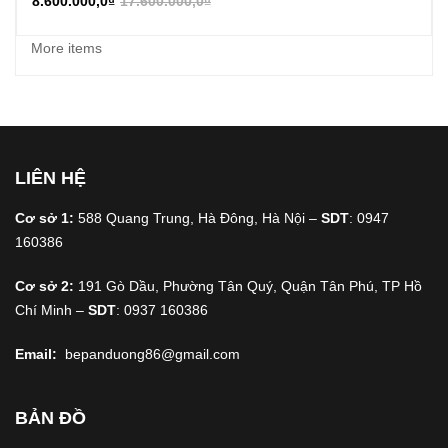
8.600.000,0
₫
17.600.000,0
₫
More items
LIÊN HỆ
Cơ sở 1:
588 Quang Trung, Hà Đông, Hà Nội –
SDT
: 0947
160386
Cơ sở 2:
191 Gò Dầu, Phường Tân Quý, Quận Tân Phú, TP Hồ
Chí Minh –
SDT
: 0937 160386
Email:
bepanduong86@gmail.com
BẢN ĐỒ