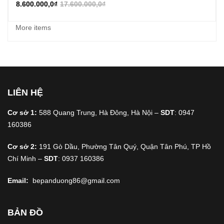
8.600.000,0
₫
17.600.000,0
₫
More items
LIÊN HỆ
Cơ sở 1:
588 Quang Trung, Hà Đông, Hà Nội –
SDT
: 0947
160386
Cơ sở 2:
191 Gò Dầu, Phường Tân Quý, Quận Tân Phú, TP Hồ
Chí Minh –
SDT
: 0937 160386
Email:
bepanduong86@gmail.com
BẢN ĐỒ