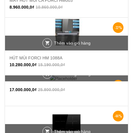
MÁY HÚT MÙI CA FORCI HM003
8.960.000,0
₫
10.860.000,0
₫
-32%
Thêm vào giỏ hàng
HÚT MÙI FORCI HM 1088A
10.280.000,0
₫
15.190.000,0
₫
Thêm vào giỏ hàng
-34%
17.000.000,0
₫
25.800.000,0
₫
-44%
Thêm vào giỏ hàng