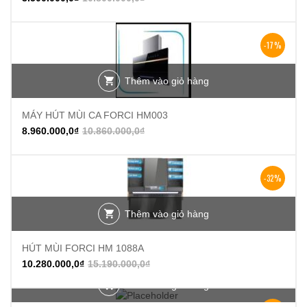
-17%
Thêm vào giỏ hàng
MÁY HÚT MÙI CA FORCI HM003
8.960.000,0
₫
10.860.000,0
₫
-32%
Thêm vào giỏ hàng
HÚT MÙI FORCI HM 1088A
10.280.000,0
₫
15.190.000,0
₫
Thêm vào giỏ hàng