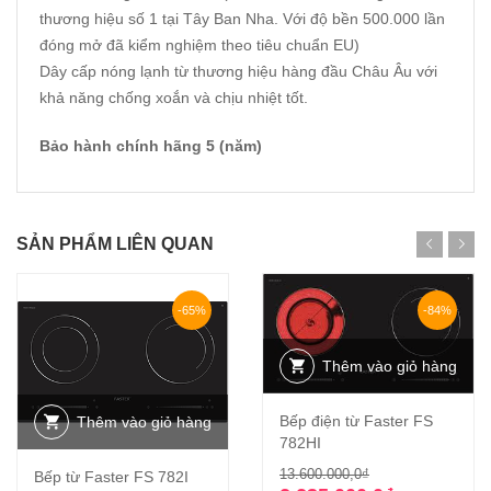
thương hiệu số 1 tại Tây Ban Nha. Với độ bền 500.000 lần
đóng mở đã kiểm nghiệm theo tiêu chuẩn EU)
Dây cấp nóng lạnh từ thương hiệu hàng đầu Châu Âu với
khả năng chống xoắn và chịu nhiệt tốt.
Bảo hành chính hãng 5 (năm)
SẢN PHẨM LIÊN QUAN
-65%
-84%
Thêm vào giỏ hàng
Bếp điện từ Faster FS
Thêm vào giỏ hàng
782HI
Giá
Giá
13.600.000,0
₫
Bếp từ Faster FS 782I