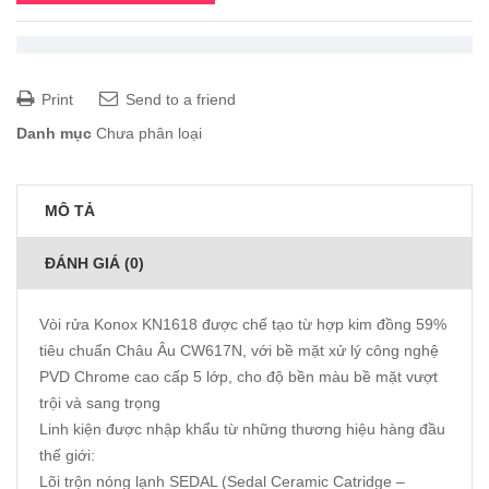
Print
Send to a friend
Danh mục
Chưa phân loại
MÔ TẢ
ĐÁNH GIÁ (0)
Vòi rửa Konox KN1618 được chế tạo từ hợp kim đồng 59%
tiêu chuẩn Châu Âu CW617N, với bề mặt xử lý công nghệ
PVD Chrome cao cấp 5 lớp, cho độ bền màu bề mặt vượt
trội và sang trọng
Linh kiện được nhập khẩu từ những thương hiệu hàng đầu
thế giới:
Lõi trộn nóng lạnh SEDAL (Sedal Ceramic Catridge –