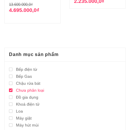
gốc
hiện
2.235.000,0
₫
Giá
Giá
13.600.000,0
₫
là:
tại
gốc
hiện
4.695.000,0
₫
13.600.000,0₫
là:
là:
tại
2.235.000,0₫.
13.600.000,0₫.
là:
4.695.000,0₫.
Danh mục sản phẩm
Bếp điện từ
Bếp Gas
Chậu rửa bát
Chưa phân loại
Đồ gia dụng
Khoá điện tử
Loa
Máy giặt
Máy hút mùi