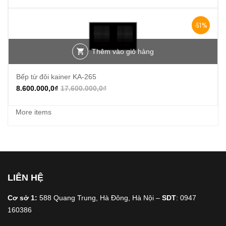
-51%
Thêm vào giỏ hàng
Bếp từ đôi kainer KA-265
8.600.000,0
₫
17.600.000,0
₫
More items
LIÊN HỆ
Cơ sở 1:
588 Quang Trung, Hà Đông, Hà Nội –
SDT
: 0947
160386