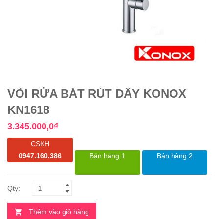
VÒI RỬA BÁT RÚT DÂY KONOX
KN1618
3.345.000,0
₫
CSKH
0947.160.386
Bán hàng 1
Bán hàng 2
Thêm vào giỏ hàng