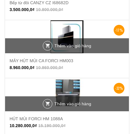
Bếp từ đôi CANZY CZ I68682D
3.500.000,0
₫
10.800.000,0
₫
-17%
Thêm vào giỏ hàng
MÁY HÚT MÙI CA FORCI HM003
8.960.000,0
₫
10.860.000,0
₫
-32%
Thêm vào giỏ hàng
HÚT MÙI FORCI HM 1088A
10.280.000,0
₫
15.190.000,0
₫