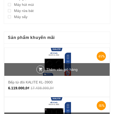
Máy hút mùi
Máy rửa bát
Máy sấy
Sản phẩm khuyến mãi
-65%
Thêm vào giỏ hàng
Bếp từ đôi KALITE KL-3900
6.119.000,0
₫
17.438.000,0
₫
-55%