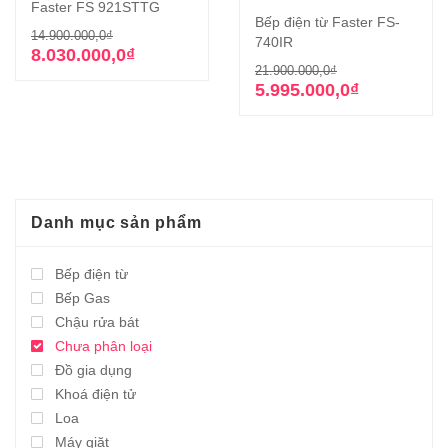
Faster FS 921STTG
Bếp điện từ Faster FS-
Giá
Giá
14.900.000,0
₫
740IR
gốc
hiện
8.030.000,0
₫
Giá
Giá
21.900.000,0
₫
là:
tại
gốc
hiện
5.995.000,0
₫
14.900.000,0₫.
là:
là:
tại
8.030.000,0₫.
21.900.000,0₫
là:
5.995.000,0₫.
Danh mục sản phẩm
Bếp điện từ
Bếp Gas
Chậu rửa bát
Chưa phân loại
Đồ gia dụng
Khoá điện tử
Loa
Máy giặt