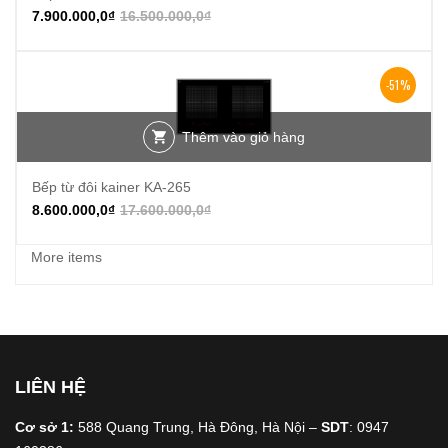
7.900.000,0
₫
16.500.000,0
₫
-51%
Thêm vào giỏ hàng
Bếp từ đôi kainer KA-265
8.600.000,0
₫
17.600.000,0
₫
More items
LIÊN HỆ
Cơ sở 1:
588 Quang Trung, Hà Đông, Hà Nội –
SDT
: 0947