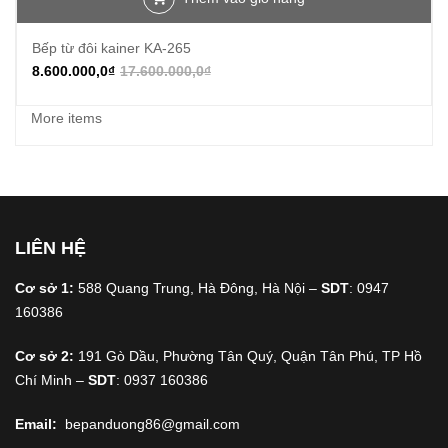
Bếp từ đôi kainer KA-265
8.600.000,0
₫
17.600.000,0
₫
More items
LIÊN HỆ
Cơ sở 1:
588 Quang Trung, Hà Đông, Hà Nội –
SDT
: 0947
160386
Cơ sở 2:
191 Gò Dầu, Phường Tân Quý, Quận Tân Phú, TP Hồ
Chí Minh –
SDT
: 0937 160386
Email:
bepanduong86@gmail.com