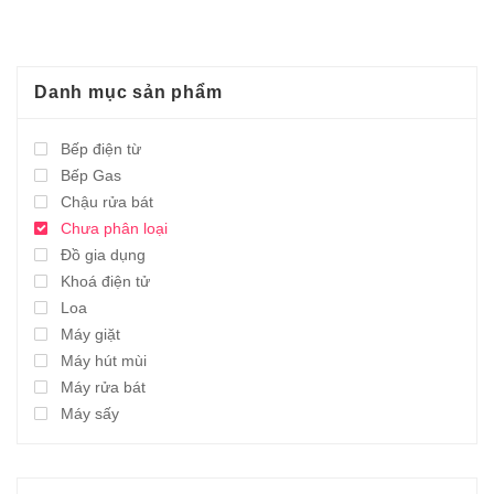
5.995.000,0₫.
5.995.000,0₫.
Danh mục sản phẩm
Bếp điện từ
Bếp Gas
Chậu rửa bát
Chưa phân loại
Đồ gia dụng
Khoá điện tử
Loa
Máy giặt
Máy hút mùi
Máy rửa bát
Máy sấy