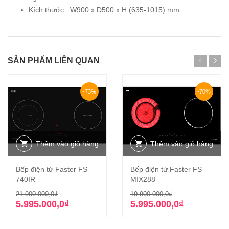
Kích thước: W900 x D500 x H (635-1015) mm
SẢN PHẨM LIÊN QUAN
-73%
-70%
Thêm vào giỏ hàng
Thêm vào giỏ hàng
Bếp điện từ Faster FS-
Bếp điện từ Faster FS
740IR
MIX288
Giá
Giá
Giá
Giá
21.900.000,0
₫
19.900.000,0
₫
gốc
hiện
gốc
hiện
5.995.000,0
₫
5.995.000,0
₫
là:
tại
là:
tại
21.900.000,0₫.
là:
19.900.000,0₫
là: