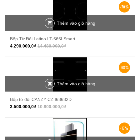
-70%
Thêm vào giỏ hàng
Bếp Từ Đôi Latino LT-666I Smart
4.290.000,0
₫
14.480.000,0
₫
-68%
Thêm vào giỏ hàng
Bếp từ đôi CANZY CZ I68682D
3.500.000,0
₫
10.800.000,0
₫
-17%