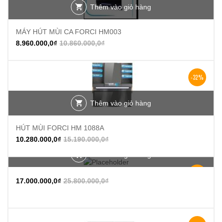
Thêm vào giỏ hàng
MÁY HÚT MÙI CA FORCI HM003
8.960.000,0
₫
10.860.000,0
₫
-32%
Thêm vào giỏ hàng
HÚT MÙI FORCI HM 1088A
10.280.000,0
₫
15.190.000,0
₫
Thêm vào giỏ hàng
-34%
17.000.000,0
₫
25.800.000,0
₫