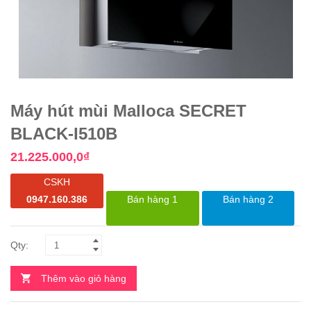
Máy hút mùi Malloca SECRET
BLACK-I510B
21.225.000,0
₫
CSKH
0947.160.386
Bán hàng 1
Bán hàng 2
Thêm vào giỏ hàng