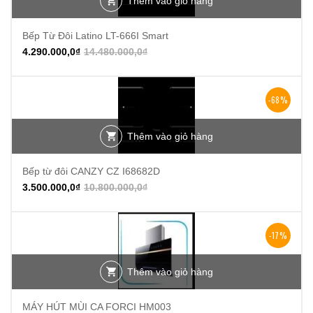
Thêm vào giỏ hàng
Bếp Từ Đôi Latino LT-666I Smart
4.290.000,0
₫
14.480.000,0
₫
-68%
Thêm vào giỏ hàng
Bếp từ đôi CANZY CZ I68682D
3.500.000,0
₫
10.800.000,0
₫
-17%
Thêm vào giỏ hàng
MÁY HÚT MÙI CA FORCI HM003