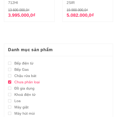
712HI
2SIR
Giá
Giá
Giá
Giá
13.600.000,0
₫
19.900.000,0
₫
gốc
hiện
gốc
hiện
3.995.000,0
₫
5.082.000,0
₫
là:
tại
là:
tại
13.600.000,0₫.
là:
19.900.000,0₫
là:
3.995.000,0₫.
5.082.000,0₫.
Danh mục sản phẩm
Bếp điện từ
Bếp Gas
Chậu rửa bát
Chưa phân loại
Đồ gia dụng
Khoá điện tử
Loa
Máy giặt
Máy hút mùi