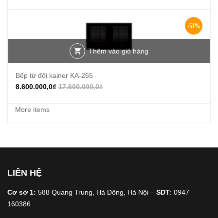
-51%
Thêm vào giỏ hàng
Bếp từ đôi kainer KA-265
8.600.000,0
₫
17.600.000,0
₫
More items
LIÊN HỆ
Cơ sở 1:
588 Quang Trung, Hà Đông, Hà Nội –
SDT
: 0947
160386