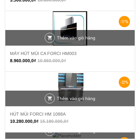
3.500.000,0
₫
10.800.000,0
₫
-17%
Thêm vào giỏ hàng
MÁY HÚT MÙI CA FORCI HM003
8.960.000,0
₫
10.860.000,0
₫
-32%
Thêm vào giỏ hàng
HÚT MÙI FORCI HM 1088A
10.280.000,0
₫
15.190.000,0
₫
Thêm vào giỏ hàng