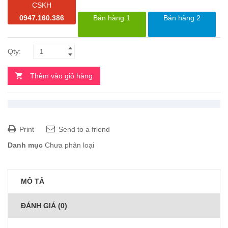
CSKH
0947.160.386
Bán hàng 1
Bán hàng 2
Thêm vào giỏ hàng
Print
Send to a friend
Danh mục
Chưa phân loại
MÔ TẢ
ĐÁNH GIÁ (0)