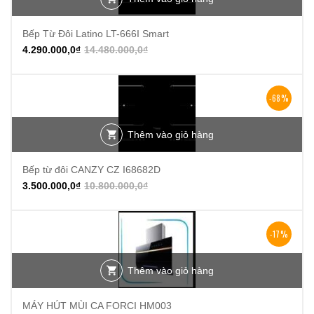
Bếp Từ Đôi Latino LT-666I Smart
4.290.000,0
₫
14.480.000,0
₫
-68%
Thêm vào giỏ hàng
Bếp từ đôi CANZY CZ I68682D
3.500.000,0
₫
10.800.000,0
₫
-17%
Thêm vào giỏ hàng
MÁY HÚT MÙI CA FORCI HM003