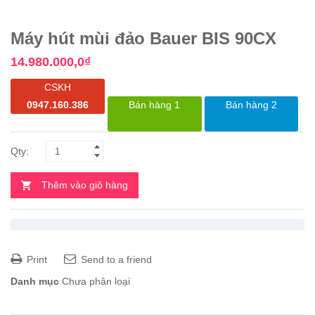
Máy hút mùi đảo Bauer BIS 90CX
14.980.000,0
₫
CSKH
0947.160.386
Bán hàng 1
Bán hàng 2
Thêm vào giỏ hàng
Print
Send to a friend
Danh mục
Chưa phân loại