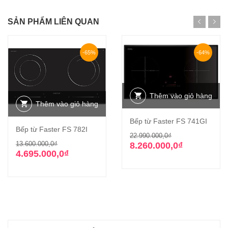
SẢN PHẨM LIÊN QUAN
-65%
-64%
Thêm vào giỏ hàng
Thêm vào giỏ hàng
Bếp từ Faster FS 741GI
Bếp từ Faster FS 782I
Giá
Giá
22.990.000,0
₫
Giá
Giá
13.600.000,0
₫
gốc
hiện
8.260.000,0
₫
gốc
hiện
4.695.000,0
₫
là:
tại
là:
tại
22.990.000,0₫
là:
13.600.000,0₫.
là:
8.260.000,0₫.
4.695.000,0₫.