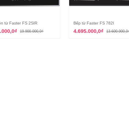
ện từ Faster FS 2SIR
Bếp từ Faster FS 782I
Thêm vào giỏ hàng
Thêm vào giỏ hàn
Giá
Giá
.000,0
₫
4.695.000,0
₫
19.900.000,0
₫
13.600.000,0
gốc
hiện
là:
tại
19.900.000,0₫.
là:
5.082.000,0₫.