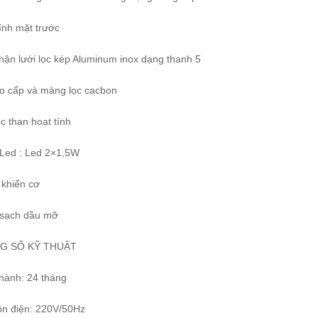
ính mặt trước
hận lưới lọc kép Aluminum inox dạng thanh 5
ao cấp và màng lọc cacbon
ọc than hoạt tính
 Led : Led 2×1,5W
 khiển cơ
 sạch dầu mỡ
G SỐ KỸ THUẬT
 hành: 24 tháng
ồn điện: 220V/50Hz