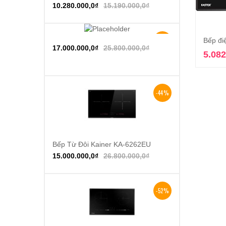
10.280.000,0
₫
15.190.000,0
₫
-34%
Bếp đi
Thêm vào giỏ hàng
17.000.000,0
₫
25.800.000,0
₫
5.082
-44%
Bếp Từ Đôi Kainer KA-6262EU
Thêm vào giỏ hàng
15.000.000,0
₫
26.800.000,0
₫
-52%