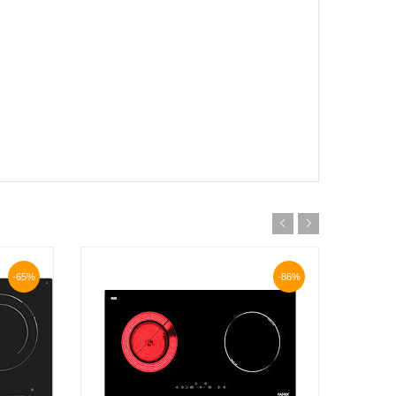
-65%
-86%