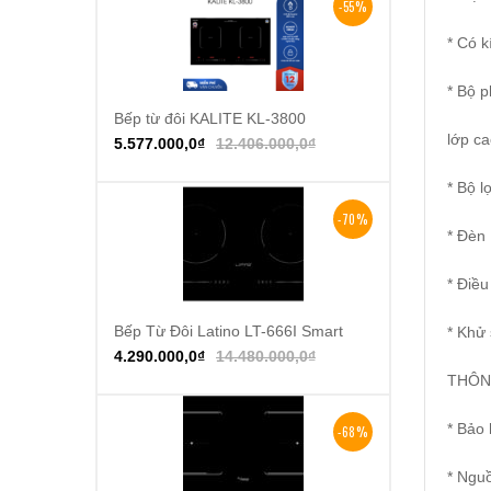
-55%
* Có k
* Bộ p
Bếp từ đôi KALITE KL-3800
Thêm vào giỏ hàng
lớp c
5.577.000,0
₫
12.406.000,0
₫
* Bộ l
-70%
* Đèn
* Điều
Bếp Từ Đôi Latino LT-666I Smart
Thêm vào giỏ hàng
* Khử
4.290.000,0
₫
14.480.000,0
₫
THÔN
* Bảo
-68%
* Ngu