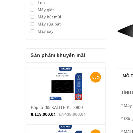
Loa
Máy giặt
Máy hút mùi
Máy rửa bát
Máy sấy
Sản phẩm khuyến mãi
MÔ 
-65%
TÍNH
* Máy
Bếp từ đôi KALITE KL-3900
Thêm vào giỏ hàng
6.119.000,0
₫
17.438.000,0
₫
* Động
* Mặt