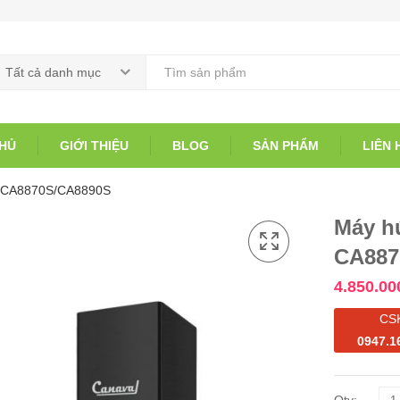
Tất cả danh mục
HỦ
GIỚI THIỆU
BLOG
SẢN PHẨM
LIÊN 
l CA8870S/CA8890S
Máy h
CA887
4.850.00
CS
0947.1