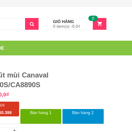
0
GIỎ HÀNG
0 item(s) -
0,0
₫
HỆ
út mùi Canaval
0S/CA8890S
0,0
₫
KH
60.386
Bán hàng 1
Bán hàng 2