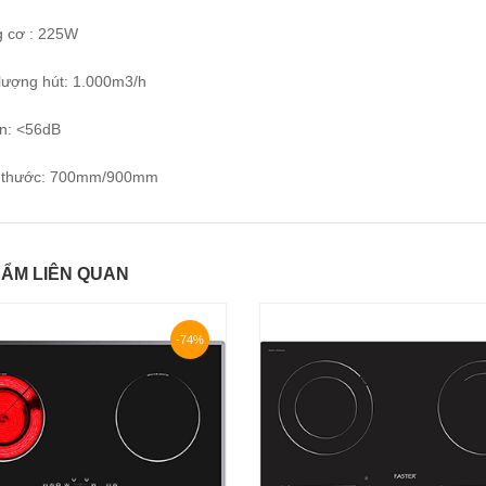
g cơ : 225W
 lượng hút: 1.000m3/h
ồn: <56dB
h thước: 700mm/900mm
ẨM LIÊN QUAN
-74%