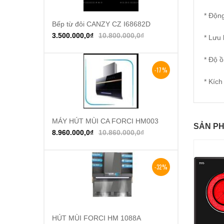
* Độn
Bếp từ đôi CANZY CZ I68682D
Thêm vào giỏ hàng
3.500.000,0
₫
10.800.000,0
₫
* Lưu
* Độ 
-17%
* Kíc
MÁY HÚT MÙI CA FORCI HM003
Thêm vào giỏ hàng
SẢN PH
8.960.000,0
₫
10.860.000,0
₫
-32%
HÚT MÙI FORCI HM 1088A
Thêm vào giỏ hàng