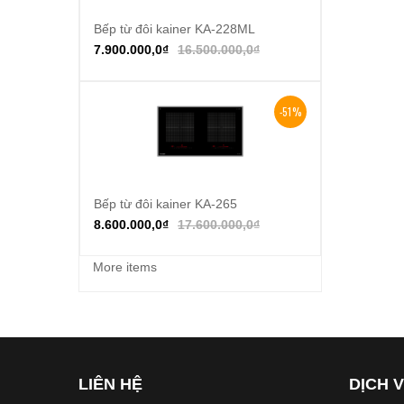
Bếp từ đôi kainer KA-228ML
Thêm vào giỏ hàng
7.900.000,0
₫
16.500.000,0
₫
-51%
Bếp từ đôi kainer KA-265
Thêm vào giỏ hàng
8.600.000,0
₫
17.600.000,0
₫
More items
LIÊN HỆ
DỊCH 