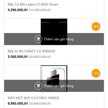
Bếp Từ Đôi Latino LT-666I Smart
4.290.000,0
₫
14.480.000,0
₫
-68%
Thêm vào giỏ hàng
Bếp từ đôi CANZY CZ I68682D
3.500.000,0
₫
10.800.000,0
₫
-17%
Thêm vào giỏ hàng
MÁY HÚT MÙI CA FORCI HM003
8.960.000,0
₫
10.860.000,0
₫