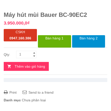
Máy hút mùi Bauer BC-90EC2
3.950.000,0
₫
CSKH
0947.160.386
Bán hàng 1
Bán hàng 2
Thêm vào giỏ hàng
Print
Send to a friend
Danh mục
Chưa phân loại