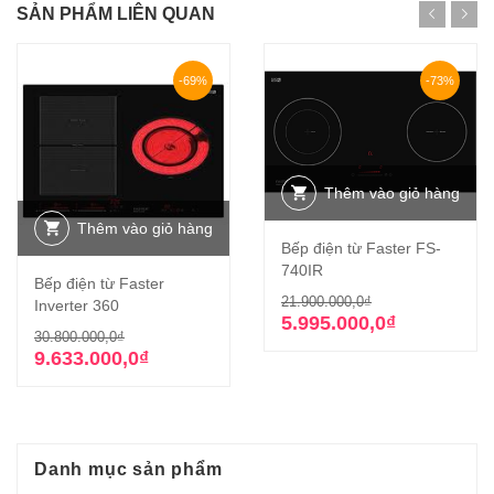
SẢN PHẨM LIÊN QUAN
-69%
-73%
Thêm vào giỏ hàng
Thêm vào giỏ hàng
Bếp điện từ Faster FS-
740IR
Bếp điện từ Faster
Giá
Giá
21.900.000,0
₫
Inverter 360
gốc
hiện
5.995.000,0
₫
Giá
Giá
30.800.000,0
₫
là:
tại
gốc
hiện
9.633.000,0
₫
21.900.000,0₫
là:
là:
tại
5.995.000,0₫.
30.800.000,0₫.
là:
9.633.000,0₫.
Danh mục sản phẩm