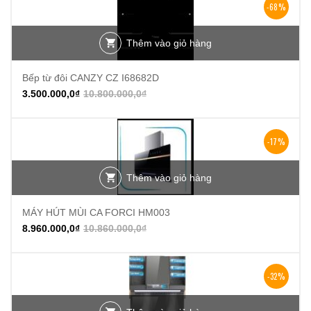
-68%
Thêm vào giỏ hàng
Bếp từ đôi CANZY CZ I68682D
3.500.000,0
₫
10.800.000,0
₫
-17%
Thêm vào giỏ hàng
MÁY HÚT MÙI CA FORCI HM003
8.960.000,0
₫
10.860.000,0
₫
-32%