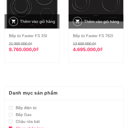
Thêm vào giỏ hàng
Thêm vào giỏ hàng
Bếp từ Faster FS 3SI
Bếp từ Faster FS 782I
Giá
Giá
Giá
Giá
21.900.000,0
₫
13.600.000,0
₫
gốc
hiện
gốc
hiện
9.760.000,0
₫
4.695.000,0
₫
là:
tại
là:
tại
21.900.000,0₫.
là:
13.600.000,0₫
là:
9.760.000,0₫.
4.695.000,0₫.
Danh mục sản phẩm
Bếp điện từ
Bếp Gas
Chậu rửa bát