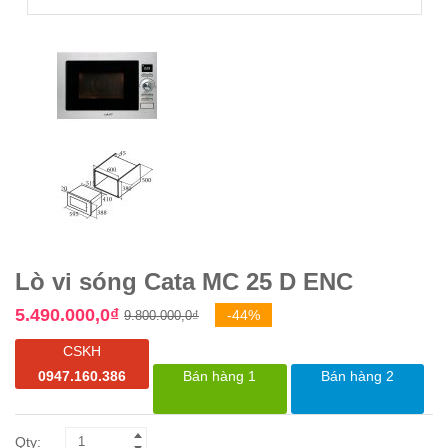
Lò vi sóng Cata MC 25 D ENC
Giá
Giá
5.490.000,0
₫
-44%
9.800.000,0
₫
gốc
hiện
CSKH
là:
tại
0947.160.386
Bán hàng 1
Bán hàng 2
9.800.000,0₫.
là:
5.490.000,0₫.