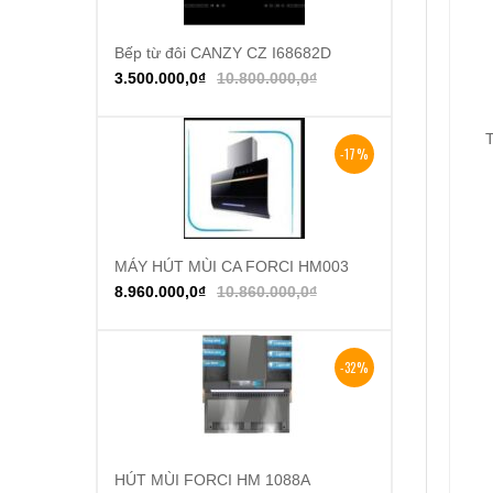
Bếp từ đôi CANZY CZ I68682D
Thêm vào giỏ hàng
3.500.000,0
₫
10.800.000,0
₫
T
-17%
MÁY HÚT MÙI CA FORCI HM003
Thêm vào giỏ hàng
8.960.000,0
₫
10.860.000,0
₫
-32%
HÚT MÙI FORCI HM 1088A
Thêm vào giỏ hàng