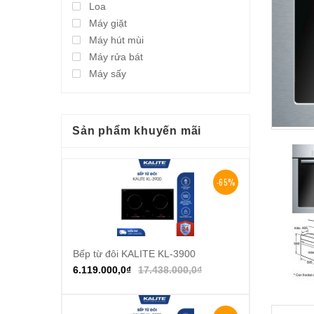
Loa
Máy giặt
Máy hút mùi
Máy rửa bát
Máy sấy
Sản phẩm khuyến mãi
-65%
Bếp từ đôi KALITE KL-3900
Thêm vào giỏ hàng
6.119.000,0
₫
17.438.000,0
₫