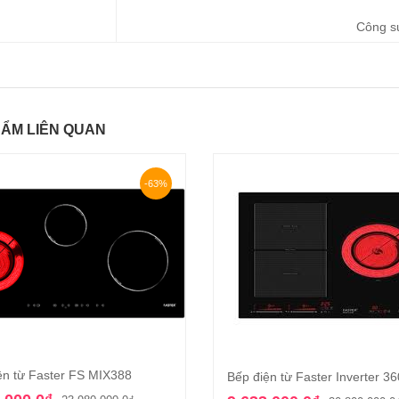
Công s
ẨM LIÊN QUAN
-63%
ện từ Faster FS MIX388
Thêm vào giỏ hàng
Bếp điện từ Faster Inverter 36
Thêm vào giỏ hàn