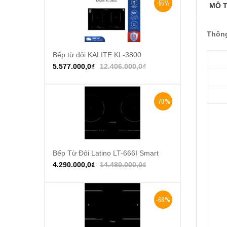
-55%
MÔ 
Thông
Bếp từ đôi KALITE KL-3800
Thêm vào giỏ hàng
5.577.000,0
₫
12.406.000,0
₫
-70%
Bếp Từ Đôi Latino LT-666I Smart
Thêm vào giỏ hàng
4.290.000,0
₫
14.480.000,0
₫
-68%