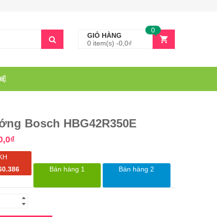
0
GIỎ HÀNG
0 item(s) -
0,0
₫
HỆ
ớng Bosch HBG42R350E
0,0
₫
KH
60.386
Bán hàng 1
Bán hàng 2