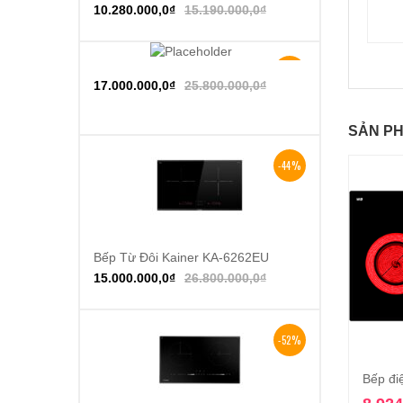
10.280.000,0
₫
15.190.000,0
₫
-34%
Thêm vào giỏ hàng
17.000.000,0
₫
25.800.000,0
₫
SẢN PH
-44%
Bếp Từ Đôi Kainer KA-6262EU
Thêm vào giỏ hàng
15.000.000,0
₫
26.800.000,0
₫
-52%
Bếp đi