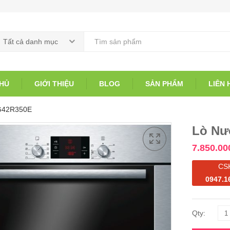
Tất cả danh mục
HỦ
GIỚI THIỆU
BLOG
SẢN PHẨM
LIÊN 
G42R350E
Lò Nư
7.850.00
CS
0947.1