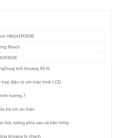
sch HBG42R350E
ớng Bosch
42R350E
gDung tích khoang 60 lít
t hợp điện tử với màn hình LCD
rình nướng 7
óa trẻ em an toàn
ho bức tường phía sau và bên hông
óng khoang lò nhanh