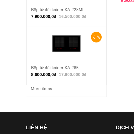
8.924
Bếp từ đôi kainer KA-228ML
Thêm vào giỏ hàng
7.900.000,0
₫
16.500.000,0
₫
-51%
Bếp từ đôi kainer KA-265
Thêm vào giỏ hàng
8.600.000,0
₫
17.600.000,0
₫
More items
LIÊN HỆ
DỊCH 