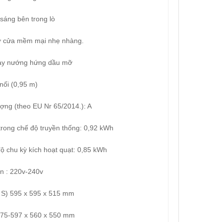
sáng bên trong lò
mở cửa mềm mại nhẹ nhàng.
hay nướng hứng dầu mỡ
nối (0,95 m)
ợng (theo EU Nr 65/2014.): A
trong chế độ truyền thống: 0,92 kWh
ộ chu kỳ kích hoạt quạt: 0,85 kWh
n : 220v-240v
, S) 595 x 595 x 515 mm
 575-597 x 560 x 550 mm