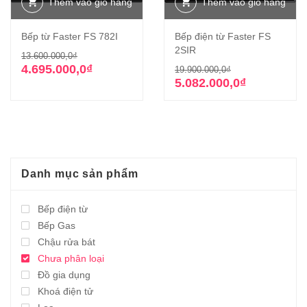
Thêm vào giỏ hàng
Thêm vào giỏ hàng
Bếp từ Faster FS 782I
Bếp điện từ Faster FS
2SIR
Giá
Giá
13.600.000,0
₫
gốc
hiện
Giá
Giá
4.695.000,0
₫
19.900.000,0
₫
là:
tại
gốc
hiện
5.082.000,0
₫
13.600.000,0₫.
là:
là:
tại
4.695.000,0₫.
19.900.000,0₫
là:
5.082.000,0₫.
Danh mục sản phẩm
Bếp điện từ
Bếp Gas
Chậu rửa bát
Chưa phân loại
Đồ gia dụng
Khoá điện tử