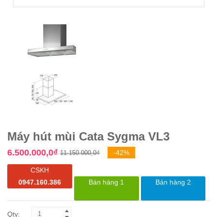
Máy hút mùi Cata Sygma VL3
Giá
Giá
6.500.000,0
₫
-42%
11.150.000,0
₫
gốc
hiện
CSKH
là:
tại
0947.160.386
Bán hàng 1
Bán hàng 2
11.150.000,0₫.
là:
6.500.000,0₫.