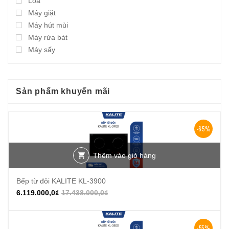
Loa
Máy giặt
Máy hút mùi
Máy rửa bát
Máy sấy
Sản phẩm khuyến mãi
-65%
Thêm vào giỏ hàng
Bếp từ đôi KALITE KL-3900
6.119.000,0
₫
17.438.000,0
₫
-55%