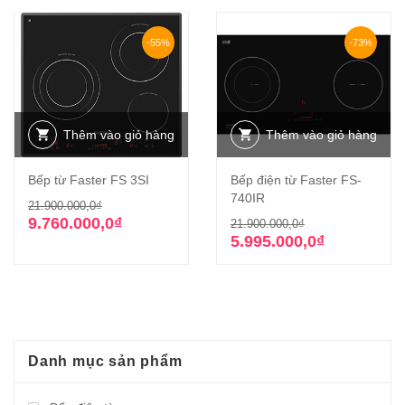
-55%
-73%
Thêm vào giỏ hàng
Thêm vào giỏ hàng
Bếp từ Faster FS 3SI
Bếp điện từ Faster FS-
740IR
Giá
Giá
21.900.000,0
₫
gốc
hiện
Giá
Giá
9.760.000,0
₫
21.900.000,0
₫
là:
tại
gốc
hiện
5.995.000,0
₫
21.900.000,0₫.
là:
là:
tại
9.760.000,0₫.
21.900.000,0₫
là:
5.995.000,0₫.
Danh mục sản phẩm