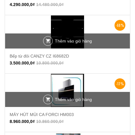
4.290.000,0
₫
14.480.000,0
₫
-68%
Thêm vào giỏ hàng
Bếp từ đôi CANZY CZ I68682D
3.500.000,0
₫
10.800.000,0
₫
-17%
Thêm vào giỏ hàng
MÁY HÚT MÙI CA FORCI HM003
8.960.000,0
₫
10.860.000,0
₫