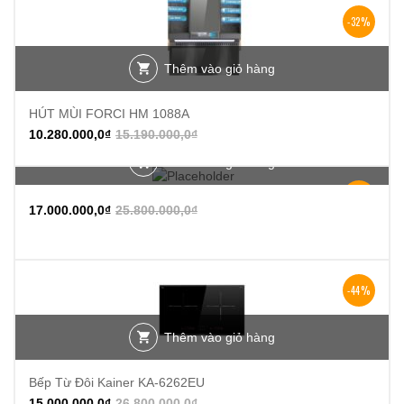
-32%
Thêm vào giỏ hàng
HÚT MÙI FORCI HM 1088A
10.280.000,0
₫
15.190.000,0
₫
Thêm vào giỏ hàng
-34%
17.000.000,0
₫
25.800.000,0
₫
-44%
Thêm vào giỏ hàng
Bếp Từ Đôi Kainer KA-6262EU
15.000.000,0
₫
26.800.000,0
₫