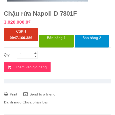
Chậu rửa Napoli D 7801F
3.020.000,0
₫
CSKH
0947.160.386
Bán hàng 1
Bán hàng 2
Thêm vào giỏ hàng
Print
Send to a friend
Danh mục
Chưa phân loại