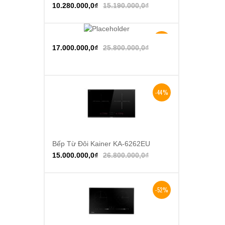
10.280.000,0
₫
15.190.000,0
₫
-34%
Thêm vào giỏ hàng
17.000.000,0
₫
25.800.000,0
₫
-44%
Bếp Từ Đôi Kainer KA-6262EU
Thêm vào giỏ hàng
15.000.000,0
₫
26.800.000,0
₫
-52%