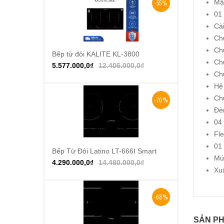
Mặt
-55%
01
Cài
Ch
Ch
Bếp từ đôi KALITE KL-3800
Thêm vào giỏ hàng
Ch
5.577.000,0
₫
12.406.000,0
₫
Ch
Hệ 
Ch
-70%
Đèn
04
Fl
01
Bếp Từ Đôi Latino LT-666I Smart
Thêm vào giỏ hàng
Mức
4.290.000,0
₫
14.480.000,0
₫
Xu
-68%
SẢN PH