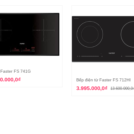
 Faster FS 741G
Thêm vào giỏ hàng
0.000,0
₫
Bếp điện từ Faster FS 712HI
Thêm vào giỏ hàn
3.995.000,0
₫
13.600.000,0