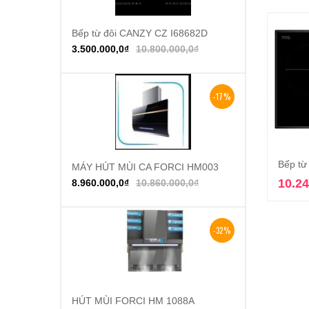
Bếp từ đôi CANZY CZ I68682D
Thêm vào giỏ hàng
3.500.000,0
₫
10.800.000,0
₫
-17%
Bếp từ
MÁY HÚT MÙI CA FORCI HM003
Thêm vào giỏ hàng
10.24
8.960.000,0
₫
10.860.000,0
₫
-32%
HÚT MÙI FORCI HM 1088A
Thêm vào giỏ hàng