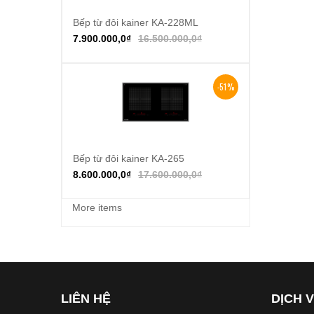
Bếp từ đôi kainer KA-228ML
Thêm vào giỏ hàng
7.900.000,0
₫
16.500.000,0
₫
-51%
Bếp từ đôi kainer KA-265
Thêm vào giỏ hàng
8.600.000,0
₫
17.600.000,0
₫
More items
LIÊN HỆ
DỊCH 