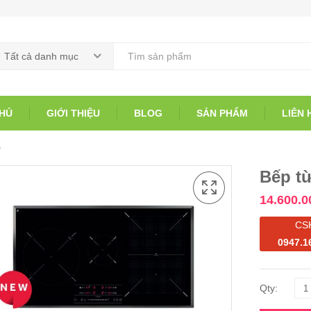
Tất cả danh mục
HỦ
GIỚI THIỆU
BLOG
SẢN PHẨM
LIÊN 
0
Bếp từ
14.600.0
CS
0947.1