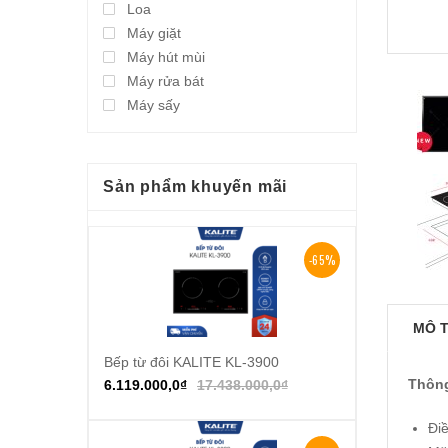
Loa
Máy giặt
Máy hút mùi
Máy rửa bát
Máy sấy
Sản phẩm khuyến mãi
-65%
MÔ 
Bếp từ đôi KALITE KL-3900
Thêm vào giỏ hàng
Thông
6.119.000,0
₫
17.438.000,0
₫
Đi