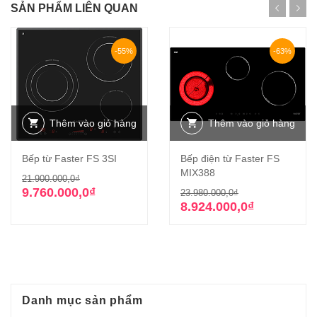
SẢN PHẨM LIÊN QUAN
-55%
-63%
Thêm vào giỏ hàng
Thêm vào giỏ hàng
Bếp từ Faster FS 3SI
Bếp điện từ Faster FS
MIX388
Giá
Giá
21.900.000,0
₫
gốc
hiện
Giá
Giá
9.760.000,0
₫
23.980.000,0
₫
là:
tại
gốc
hiện
8.924.000,0
₫
21.900.000,0₫.
là:
là:
tại
9.760.000,0₫.
23.980.000,0₫
là:
8.924.000,0₫.
Danh mục sản phẩm