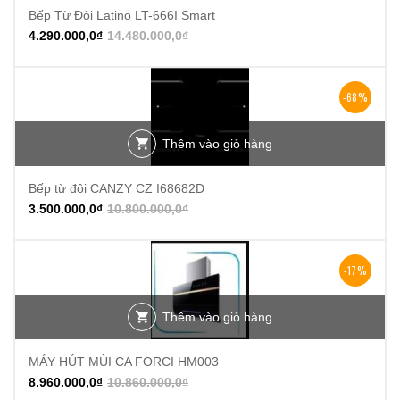
Bếp Từ Đôi Latino LT-666I Smart
4.290.000,0
₫
14.480.000,0
₫
-68%
Thêm vào giỏ hàng
Bếp từ đôi CANZY CZ I68682D
3.500.000,0
₫
10.800.000,0
₫
-17%
Thêm vào giỏ hàng
MÁY HÚT MÙI CA FORCI HM003
8.960.000,0
₫
10.860.000,0
₫