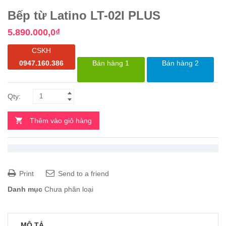
Bếp từ Latino LT-02I PLUS
5.890.000,0
₫
CSKH
0947.160.386
Bán hàng 1
Bán hàng 2
Thêm vào giỏ hàng
Print
Send to a friend
Danh mục
Chưa phân loại
MÔ TẢ