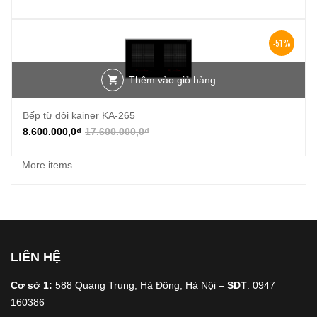
-51%
Thêm vào giỏ hàng
Bếp từ đôi kainer KA-265
8.600.000,0
₫
17.600.000,0
₫
More items
LIÊN HỆ
Cơ sở 1:
588 Quang Trung, Hà Đông, Hà Nội –
SDT
: 0947
160386