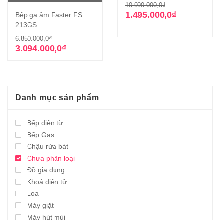
Giá
Giá
10.990.000,0
₫
gốc
hiện
1.495.000,0
₫
Bêp ga âm Faster FS
là:
tại
213GS
10.990.000,0₫
là:
Giá
Giá
6.850.000,0
₫
1.495.000,0₫.
gốc
hiện
3.094.000,0
₫
là:
tại
6.850.000,0₫.
là:
3.094.000,0₫.
Danh mục sản phẩm
Bếp điện từ
Bếp Gas
Chậu rửa bát
Chưa phân loại
Đồ gia dụng
Khoá điện tử
Loa
Máy giặt
Máy hút mùi