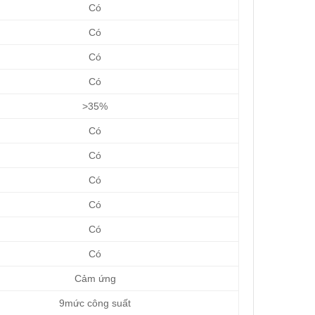
Có
Có
Có
Có
>35%
Có
Có
Có
Có
Có
Có
Cảm ứng
9mức công suất