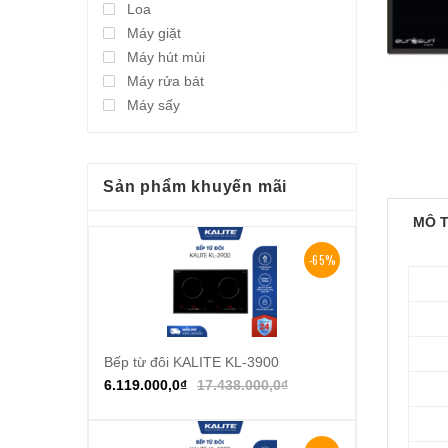
Loa
Máy giặt
Máy hút mùi
Máy rửa bát
Máy sấy
Sản phẩm khuyến mãi
MÔ 
-65%
Bếp từ đôi KALITE KL-3900
Thêm vào giỏ hàng
6.119.000,0
₫
17.438.000,0
₫