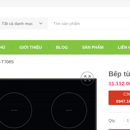
Tất cả danh mục
HỦ
GIỚI THIỆU
BLOG
SẢN PHẨM
LIÊN 
-T708S
Bếp t
11.112.0
CS
0947.1