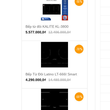
-55%
Bếp từ đôi KALITE KL-3800
Thêm vào giỏ hàng
5.577.000,0
₫
12.406.000,0
₫
-70%
Bếp Từ Đôi Latino LT-666I Smart
Thêm vào giỏ hàng
4.290.000,0
₫
14.480.000,0
₫
-68%