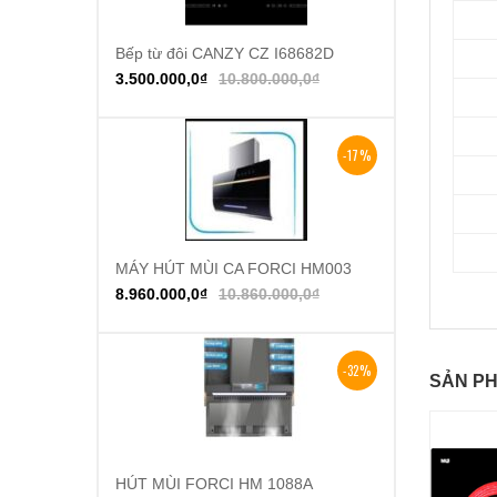
Bếp từ đôi CANZY CZ I68682D
Thêm vào giỏ hàng
3.500.000,0
₫
10.800.000,0
₫
-17%
MÁY HÚT MÙI CA FORCI HM003
Thêm vào giỏ hàng
8.960.000,0
₫
10.860.000,0
₫
-32%
SẢN PH
HÚT MÙI FORCI HM 1088A
Thêm vào giỏ hàng