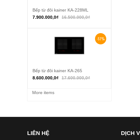
Bếp từ đôi kainer KA-228ML
Thêm vào giỏ hàng
7.900.000,0
₫
16.500.000,0
₫
-51%
Bếp từ đôi kainer KA-265
Thêm vào giỏ hàng
8.600.000,0
₫
17.600.000,0
₫
More items
LIÊN HỆ
DỊCH 