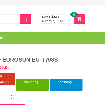
0
GIỎ HÀNG
0 item(s) -
0,0
₫
HỆ
ừ EUROSUN EU-T708S
00,0
₫
KH
60.386
Bán hàng 1
Bán hàng 2