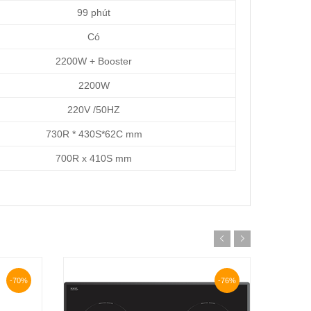
99 phút
Có
2200W + Booster
2200W
220V /50HZ
730R * 430S*62C mm
700R x 410S mm
-70%
-76%