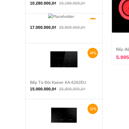
10.280.000,0
₫
15.190.000,0
₫
-34%
Thêm vào giỏ hàng
17.000.000,0
₫
25.800.000,0
₫
Bếp đi
-44%
5.995
Bếp Từ Đôi Kainer KA-6262EU
Thêm vào giỏ hàng
15.000.000,0
₫
26.800.000,0
₫
-52%