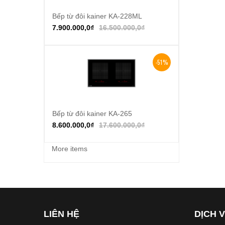
Bếp từ đôi kainer KA-228ML
Thêm vào giỏ hàng
7.900.000,0
₫
16.500.000,0
₫
-51%
Bếp từ đôi kainer KA-265
Thêm vào giỏ hàng
8.600.000,0
₫
17.600.000,0
₫
More items
LIÊN HỆ
DỊCH 