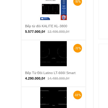
-55%
Bếp từ đôi KALITE KL-3800
Thêm vào giỏ hàng
5.577.000,0
₫
12.406.000,0
₫
-70%
Bếp Từ Đôi Latino LT-666I Smart
Thêm vào giỏ hàng
4.290.000,0
₫
14.480.000,0
₫
-68%