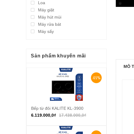
Loa
Máy giặt
Máy hút mùi
Máy rửa bát
Máy sấy
Sản phẩm khuyến mãi
MÔ 
-65%
Bếp từ đôi KALITE KL-3900
Thêm vào giỏ hàng
6.119.000,0
₫
17.438.000,0
₫