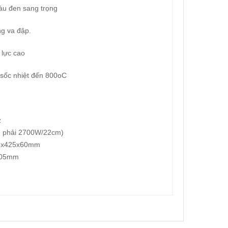
màu đen sang trọng
g va đập.
 lực cao
 sốc nhiệt đến 800oC
z
, phải 2700W/22cm)
5
x425x60mm
405mm