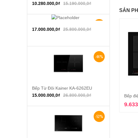
10.280.000,0
₫
15.190.000,0
₫
SẢN PH
-34%
Thêm vào giỏ hàng
17.000.000,0
₫
25.800.000,0
₫
-44%
Bếp Từ Đôi Kainer KA-6262EU
Thêm vào giỏ hàng
15.000.000,0
₫
26.800.000,0
₫
Bếp điệ
9.633
-52%