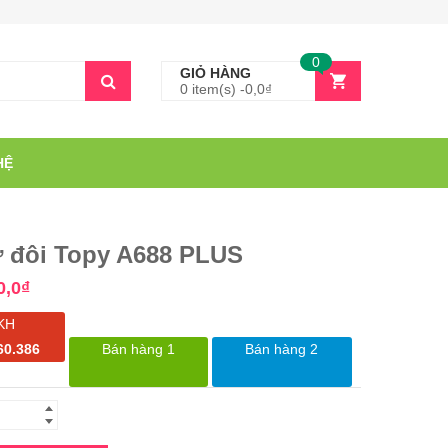
0
GIỎ HÀNG
0 item(s) -
0,0
₫
HỆ
ừ đôi Topy A688 PLUS
0,0
₫
KH
60.386
Bán hàng 1
Bán hàng 2