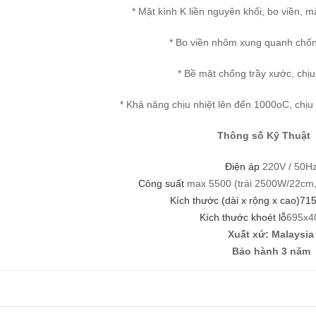
* Mặt kính K liền nguyên khối, bo viền, 
* Bo viền nhôm xung quanh chốn
* Bề mặt chống trầy xước, chịu
* Khả năng chịu nhiệt lên đến 1000oC, chịu
Thông số Kỹ Thuật
Điện áp
220V / 50H
Công suất
max 5500 (trái 2500W/22cm
Kích thước (dài x rộng x cao)71
Kích thước khoét lỗ
695x
Xuất xứ: Malaysia
Bảo hành 3 năm