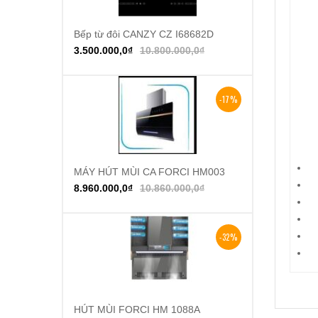
Bếp từ đôi CANZY CZ I68682D
Thêm vào giỏ hàng
3.500.000,0
₫
10.800.000,0
₫
-17%
MÁY HÚT MÙI CA FORCI HM003
Thêm vào giỏ hàng
8.960.000,0
₫
10.860.000,0
₫
-32%
HÚT MÙI FORCI HM 1088A
Thêm vào giỏ hàng