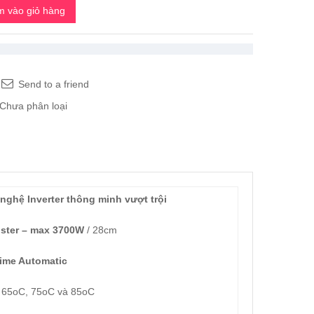
 vào giỏ hàng
Send to a friend
Chưa phân loại
nghệ Inverter thông minh vượt trội
ster – max 3700W
/ 28cm
time Automatic
 65oC, 75oC và 85oC