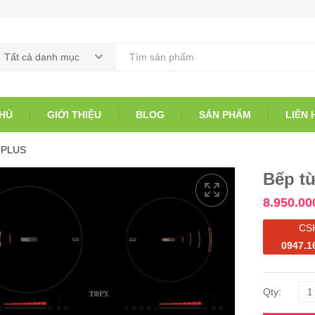
Tất cả danh mục
HỦ
GIỚI THIỆU
BLOG
SẢN PHẨM
LIÊN 
8 PLUS
Bếp t
8.950.00
CS
0947.1