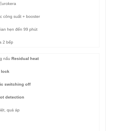
 Eurokera
ức công suất + booster
gian hẹn đến 99 phút
a 2 bếp
ng nấu
Residual heat
 lock
c switching off
ot detection
iệt, quá áp