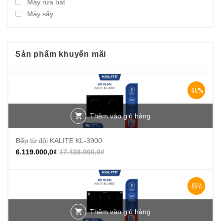
Máy rửa bát
Máy sấy
Sản phẩm khuyến mãi
-65%
Thêm vào giỏ hàng
Bếp từ đôi KALITE KL-3900
6.119.000,0
₫
17.438.000,0
₫
-55%
Thêm vào giỏ hàng