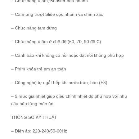
– Chức năng ủ ấm, Booster nấu nhanh
– Cảm ứng trượt Slide cực nhanh và chính xác
– Chức năng tạm dừng
– Chức năng ủ ấm ở chế độ (60, 70, 90 độ C)
– Cảnh báo khi không có nồi hoặc đặt nồi không phù hợp
– Phím khóa trẻ em an toàn
– Công nghệ tự ngắt bếp khi nước trào, báo (E8)
– 9 mức gia nhiệt giúp điều chỉnh nhiệt độ phù hợp với nhu
cầu nấu từng món ăn
THÔNG SỐ KỸ THUẬT
– Điện áp: 220-240/50-60Hz