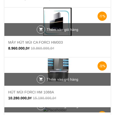
-17%
Thêm vào giỏ hàng
MÁY HÚT MÙI CA FORCI HM003
8.960.000,0
₫
10.860.000,0
₫
-32%
Thêm vào giỏ hàng
HÚT MÙI FORCI HM 1088A
10.280.000,0
₫
15.190.000,0
₫
Thêm vào giỏ hàng