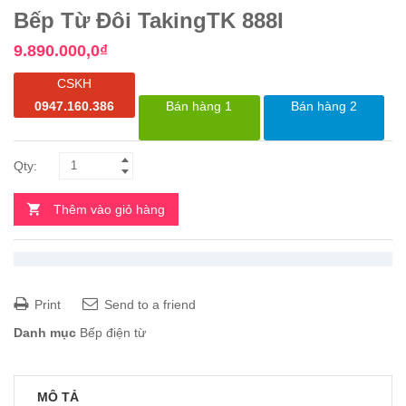
Bếp Từ Đôi TakingTK 888I
9.890.000,0
₫
CSKH
0947.160.386
Bán hàng 1
Bán hàng 2
Thêm vào giỏ hàng
Print
Send to a friend
Danh mục
Bếp điện từ
MÔ TẢ