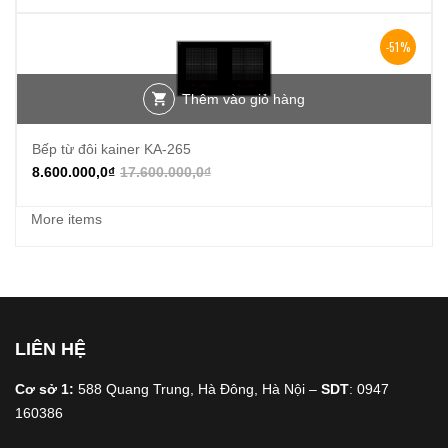
-51%
Thêm vào giỏ hàng
Bếp từ đôi kainer KA-265
8.600.000,0
₫
17.600.000,0
₫
More items
LIÊN HỆ
Cơ sở 1:
588 Quang Trung, Hà Đông, Hà Nội –
SDT
: 0947
160386