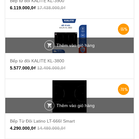
Bếp từ đôi KALITE KL-3900
6.119.000,0
₫
17.438.000,0
₫
-55%
Thêm vào giỏ hàng
Bếp từ đôi KALITE KL-3800
5.577.000,0
₫
12.406.000,0
₫
-70%
Thêm vào giỏ hàng
Bếp Từ Đôi Latino LT-666I Smart
4.290.000,0
₫
14.480.000,0
₫