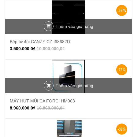
-68%
Thêm vào giỏ hàng
Bếp từ đôi CANZY CZ I68682D
3.500.000,0
₫
10.800.000,0
₫
-17%
Thêm vào giỏ hàng
MÁY HÚT MÙI CA FORCI HM003
8.960.000,0
₫
10.860.000,0
₫
-32%