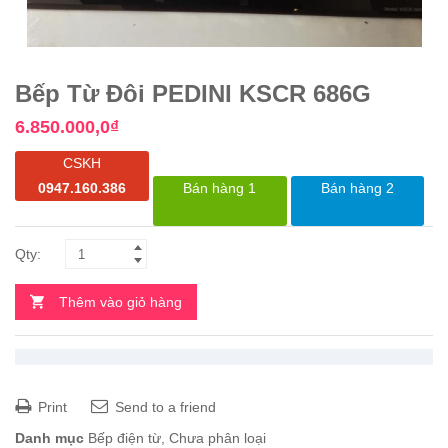
Bếp Từ Đôi PEDINI KSCR 686G
6.850.000,0
₫
CSKH
0947.160.386
Bán hàng 1
Bán hàng 2
Thêm vào giỏ hàng
Print
Send to a friend
Danh mục
Bếp điện từ
,
Chưa phân loại