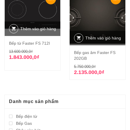
Thêm vào giỏ hàng
Thêm vào giỏ hàng
Bếp từ Faster FS 712I
Giá
Giá
13.600.000,0
₫
Bếp gas âm Faster FS
gốc
hiện
1.843.000,0
₫
202GB
là:
tại
Giá
Giá
5.750.000,0
₫
13.600.000,0₫.
là:
gốc
hiện
2.135.000,0
₫
1.843.000,0₫.
là:
tại
5.750.000,0₫.
là:
2.135.000,0₫.
Danh mục sản phẩm
Bếp điện từ
Bếp Gas