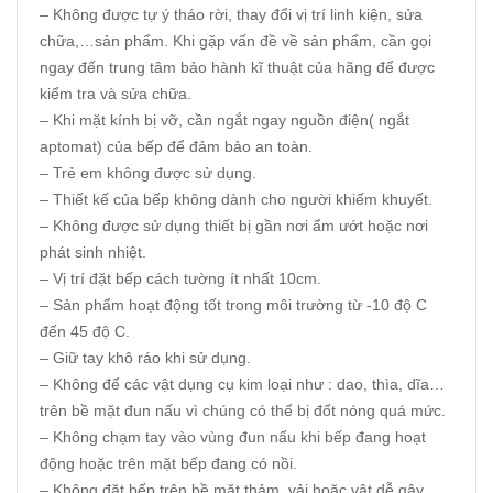
– Không được tự ý tháo rời, thay đổi vị trí linh kiện, sửa
chữa,…sản phẩm. Khi gặp vấn đề về sản phẩm, cần gọi
ngay đến trung tâm bảo hành kĩ thuật của hãng để được
kiểm tra và sửa chữa.
– Khi mặt kính bị vỡ, cần ngắt ngay nguồn điện( ngắt
aptomat) của bếp để đảm bảo an toàn.
– Trẻ em không được sử dụng.
– Thiết kế của bếp không dành cho người khiếm khuyết.
– Không được sử dụng thiết bị gần nơi ẩm ướt hoặc nơi
phát sinh nhiệt.
– Vị trí đặt bếp cách tường ít nhất 10cm.
– Sản phẩm hoạt động tốt trong môi trường từ -10 độ C
đến 45 độ C.
– Giữ tay khô ráo khi sử dụng.
– Không để các vật dụng cụ kim loại như : dao, thìa, dĩa…
trên bề mặt đun nấu vì chúng có thể bị đốt nóng quá mức.
– Không chạm tay vào vùng đun nấu khi bếp đang hoạt
động hoặc trên mặt bếp đang có nồi.
– Không đặt bếp trên bề mặt thảm, vải hoặc vật dễ gây