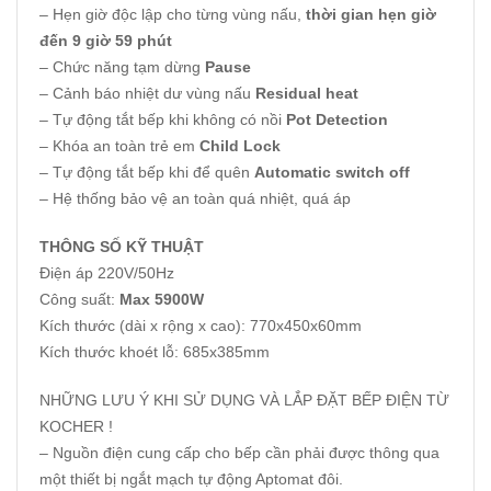
– Hẹn giờ độc lập cho từng vùng nấu,
thời gian hẹn giờ
đến 9 giờ 59 phút
– Chức năng tạm dừng
Pause
– Cảnh báo nhiệt dư vùng nấu
Residual heat
– Tự động tắt bếp khi không có nồi
Pot Detection
– Khóa an toàn trẻ em
Child Lock
– Tự động tắt bếp khi để quên
Automatic switch off
– Hệ thống bảo vệ an toàn quá nhiệt, quá áp
THÔNG SỐ KỸ THUẬT
Điện áp 220V/50Hz
Công suất:
Max 5900W
Kích thước (dài x rộng x cao): 770x450x60mm
Kích thước khoét lỗ: 685x385mm
NHỮNG LƯU Ý KHI SỬ DỤNG VÀ LẮP ĐẶT BẾP ĐIỆN TỪ
KOCHER !
– Nguồn điện cung cấp cho bếp cần phải được thông qua
một thiết bị ngắt mạch tự động Aptomat đôi.