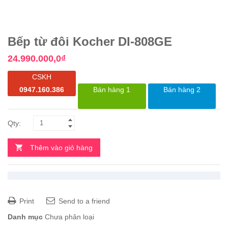
Bếp từ đôi Kocher DI-808GE
24.990.000,0
₫
CSKH
0947.160.386
Bán hàng 1
Bán hàng 2
Thêm vào giỏ hàng
Print
Send to a friend
Danh mục
Chưa phân loại