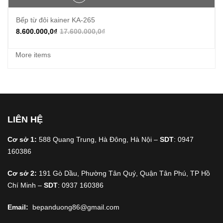
Bếp từ đôi kainer KA-265
8.600.000,0
₫
17.600.000,0
₫
More items
LIÊN HỆ
Cơ sở 1:
588 Quang Trung, Hà Đông, Hà Nội –
SDT
: 0947
160386
Cơ sở 2:
191 Gò Dầu, Phường Tân Quý, Quận Tân Phú, TP Hồ
Chí Minh –
SDT
: 0937 160386
Email:
bepanduong86@gmail.com