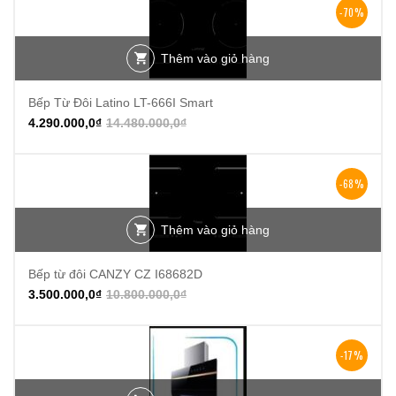
-70%
Thêm vào giỏ hàng
Bếp Từ Đôi Latino LT-666I Smart
4.290.000,0
₫
14.480.000,0
₫
-68%
Thêm vào giỏ hàng
Bếp từ đôi CANZY CZ I68682D
3.500.000,0
₫
10.800.000,0
₫
-17%