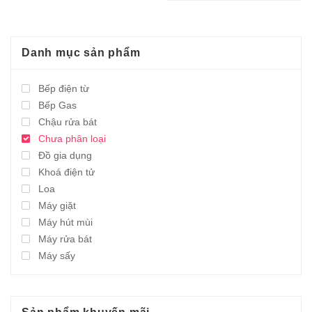
5.995.000,0₫.
6.850.000,0₫.
là:
3.094.000,0₫.
Danh mục sản phẩm
Bếp điện từ
Bếp Gas
Chậu rửa bát
Chưa phân loại
Đồ gia dụng
Khoá điện tử
Loa
Máy giặt
Máy hút mùi
Máy rửa bát
Máy sấy