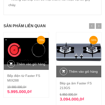
cháy.
SẢN PHẨM LIÊN QUAN
-70%
-55%
Thêm vào giỏ hàng
Thêm vào giỏ hàng
Bếp điện từ Faster FS
MIX288
Bêp ga âm Faster FS
Giá
Giá
19.900.000,0
₫
213GS
gốc
hiện
5.995.000,0
₫
Giá
Giá
6.850.000,0
₫
là:
tại
gốc
hiện
3.094.000,0
₫
19.900.000,0₫.
là:
là:
tại