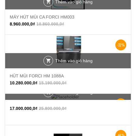
Thêm vào giỏ hàng
MÁY HÚT MÙI CA FORCI HM003
8.960.000,0
₫
10.860.000,0
₫
-32%
Thêm vào giỏ hàng
HÚT MÙI FORCI HM 1088A
10.280.000,0
₫
15.190.000,0
₫
Thêm vào giỏ hàng
-34%
17.000.000,0
₫
25.800.000,0
₫
-44%