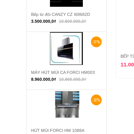
Bếp từ đôi CANZY CZ I68682D
Thêm vào giỏ hàng
3.500.000,0
₫
10.800.000,0
₫
-17%
BẾP T
11.00
MÁY HÚT MÙI CA FORCI HM003
Thêm vào giỏ hàng
8.960.000,0
₫
10.860.000,0
₫
-32%
HÚT MÙI FORCI HM 1088A
Thêm vào giỏ hàng