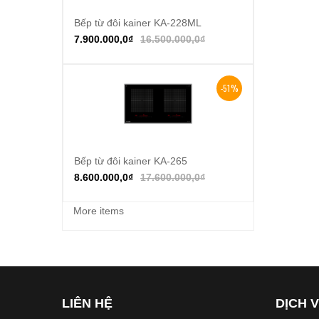
Bếp từ đôi kainer KA-228ML
Thêm vào giỏ hàng
7.900.000,0
₫
16.500.000,0
₫
-51%
Bếp từ đôi kainer KA-265
Thêm vào giỏ hàng
8.600.000,0
₫
17.600.000,0
₫
More items
LIÊN HỆ
DỊCH 