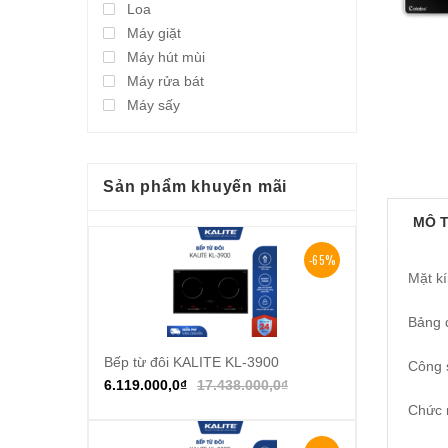
Loa
Máy giặt
Máy hút mùi
Máy rửa bát
Máy sấy
Sản phẩm khuyến mãi
MÔ 
-65%
Mặt kí
Bảng đ
Bếp từ đôi KALITE KL-3900
Thêm vào giỏ hàng
Công s
6.119.000,0
₫
17.438.000,0
₫
Chức 