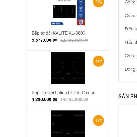
-55%
Chức 
Chức 
Điều k
Bếp từ đôi KALITE KL-3800
Thêm vào giỏ hàng
5.577.000,0
₫
12.406.000,0
₫
Hiển t
Chức 
-70%
Dòng 
Bếp Từ Đôi Latino LT-666I Smart
Thêm vào giỏ hàng
SẢN PH
4.290.000,0
₫
14.480.000,0
₫
-68%