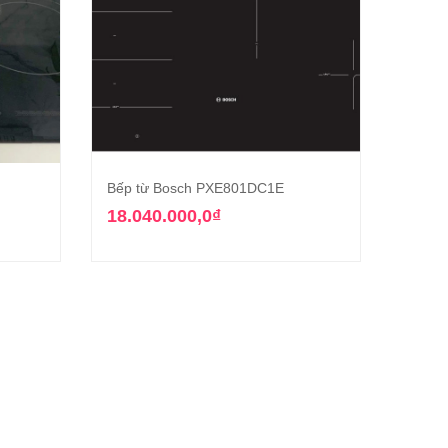
Bếp từ Bosch PXE801DC1E
Bếp t
g
Thêm vào giỏ hàng
536.6
18.040.000,0
₫
26.4