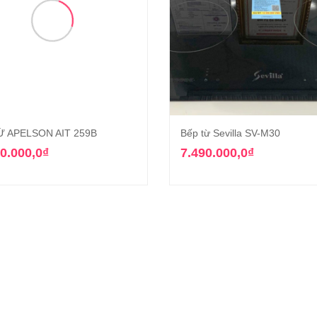
Ừ APELSON AIT 259B
Bếp từ Sevilla SV-M30
Thêm vào giỏ hàng
Thêm vào giỏ hàn
0.000,0
₫
7.490.000,0
₫