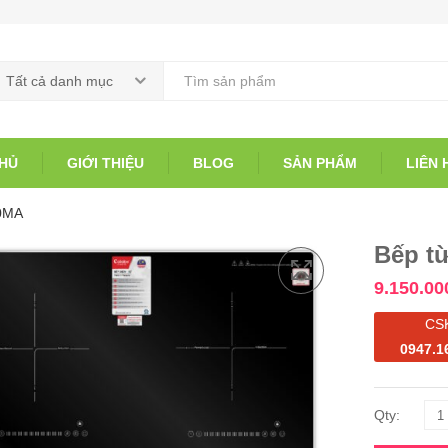
Tất cả danh mục
HỦ
GIỚI THIỆU
BLOG
SẢN PHẨM
LIÊN 
50MA
Bếp t
9.150.00
CS
0947.1