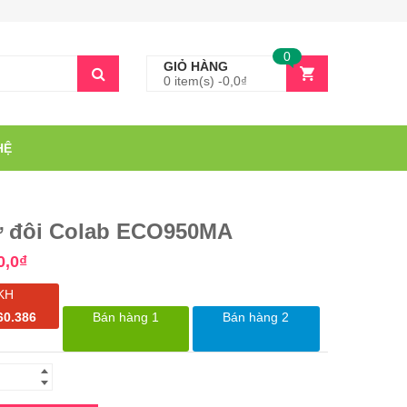
0
GIỎ HÀNG
0 item(s) -
0,0
₫
HỆ
ừ đôi Colab ECO950MA
0,0
₫
KH
60.386
Bán hàng 1
Bán hàng 2