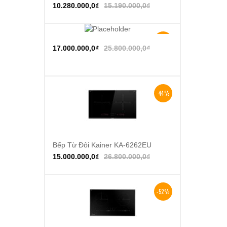
10.280.000,0
₫
15.190.000,0
₫
-34%
Thêm vào giỏ hàng
17.000.000,0
₫
25.800.000,0
₫
-44%
Bếp Từ Đôi Kainer KA-6262EU
Thêm vào giỏ hàng
15.000.000,0
₫
26.800.000,0
₫
-52%