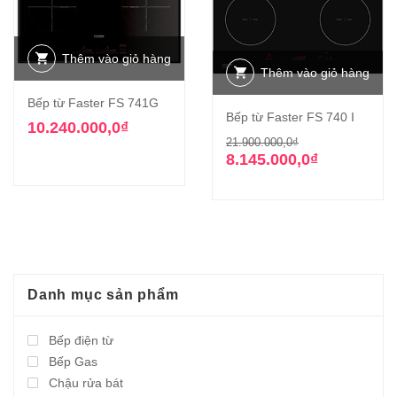
Thêm vào giỏ hàng
Thêm vào giỏ hàng
Bếp từ Faster FS 741G
Bếp từ Faster FS 740 I
10.240.000,0
₫
Giá
Giá
21.900.000,0
₫
gốc
hiện
8.145.000,0
₫
là:
tại
21.900.000,0₫
là:
8.145.000,0₫.
Danh mục sản phẩm
Bếp điện từ
Bếp Gas
Chậu rửa bát