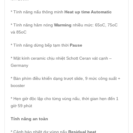
* Tính năng nấu thông minh
Heat up time Automatic
* Tính năng hâm nóng
Warming
nhiều mức: 65oC, 75oC
và 85oC
* Tính năng dừng bếp tạm thời
Pause
* Mặt kính ceramic chịu nhiệt Schott Ceran vát cạnh –
Germany
* Bàn phím điều khiển dạng trượt slide, 9 mức công suất +
booster
* Hẹn giờ độc lập cho từng vùng nấu, thời gian hẹn đến 1
giờ 59 phút
Tính năng an toàn
* Cảnh báo nhiệt dư vùng nấu
Residual heat