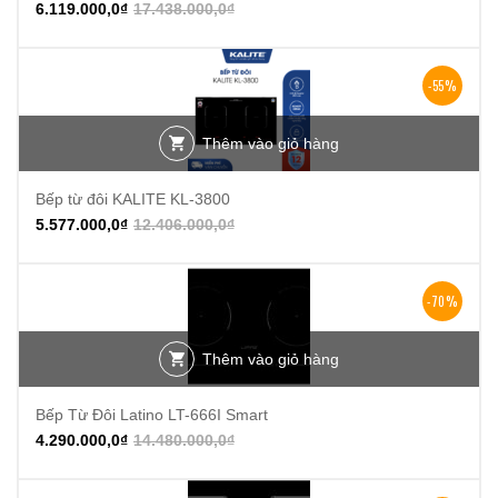
6.119.000,0
₫
17.438.000,0
₫
-55%
Thêm vào giỏ hàng
Bếp từ đôi KALITE KL-3800
5.577.000,0
₫
12.406.000,0
₫
-70%
Thêm vào giỏ hàng
Bếp Từ Đôi Latino LT-666I Smart
4.290.000,0
₫
14.480.000,0
₫