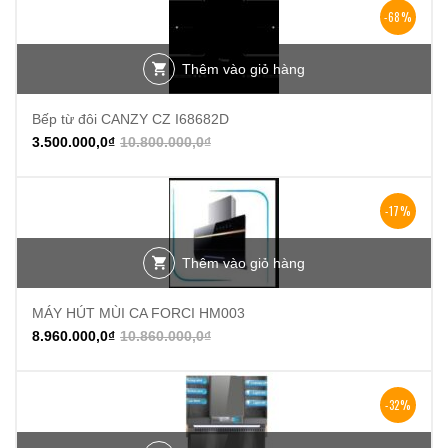
-68%
Thêm vào giỏ hàng
Bếp từ đôi CANZY CZ I68682D
3.500.000,0
₫
10.800.000,0
₫
-17%
Thêm vào giỏ hàng
MÁY HÚT MÙI CA FORCI HM003
8.960.000,0
₫
10.860.000,0
₫
-32%