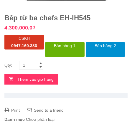
Bếp từ ba chefs EH-IH545
4.300.000,0
₫
CSKH
0947.160.386
Bán hàng 1
Bán hàng 2
Thêm vào giỏ hàng
Print
Send to a friend
Danh mục
Chưa phân loại