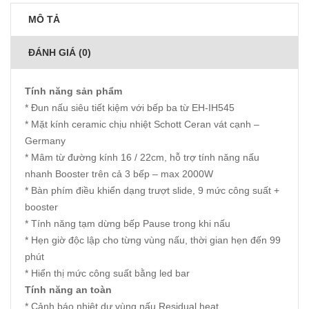
MÔ TẢ
ĐÁNH GIÁ (0)
Tính năng sản phẩm
* Đun nấu siêu tiết kiệm với bếp ba từ EH-IH545
* Mặt kính ceramic chịu nhiệt Schott Ceran vát cạnh –
Germany
* Mâm từ đường kính 16 / 22cm, hỗ trợ tính năng nấu
nhanh Booster trên cả 3 bếp – max 2000W
* Bàn phím điều khiển dạng trượt slide, 9 mức công suất +
booster
* Tính năng tạm dừng bếp Pause trong khi nấu
* Hẹn giờ độc lập cho từng vùng nấu, thời gian hẹn đến 99
phút
* Hiển thị mức công suất bằng led bar
Tính năng an toàn
* Cảnh báo nhiệt dư vùng nấu Residual heat