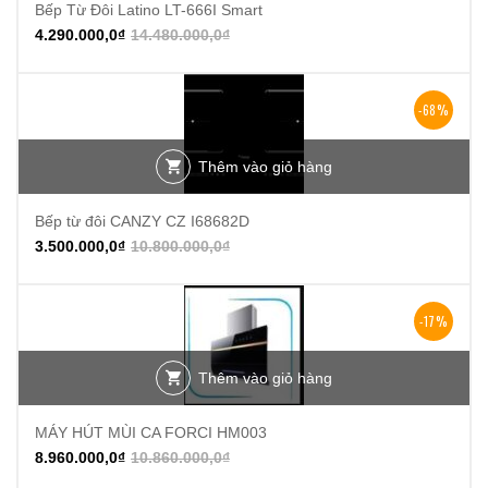
Bếp Từ Đôi Latino LT-666I Smart
4.290.000,0
₫
14.480.000,0
₫
-68%
Thêm vào giỏ hàng
Bếp từ đôi CANZY CZ I68682D
3.500.000,0
₫
10.800.000,0
₫
-17%
Thêm vào giỏ hàng
MÁY HÚT MÙI CA FORCI HM003
8.960.000,0
₫
10.860.000,0
₫