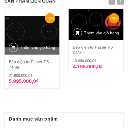
SẢN PHẨM LIÊN QUAN
-73%
-70%
Thêm vào giỏ hàng
Bếp điện từ Faster FS
Thêm vào giỏ hàng
638HI
Giá
Giá
13.990.000,0
₫
Bếp điện từ Faster FS-
gốc
hiện
4.195.000,0
₫
740IR
là:
tại
Giá
Giá
21.900.000,0
₫
13.990.000,0₫
là:
gốc
hiện
5.995.000,0
₫
4.195.000,0₫.
là:
tại
21.900.000,0₫.
là:
5.995.000,0₫.
Danh mục sản phẩm