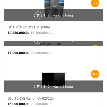
-32%
Thêm vào giỏ hàng
HÚT MÙI FORCI HM 1088A
10.280.000,0
₫
15.190.000,0
₫
Thêm vào giỏ hàng
-34%
17.000.000,0
₫
25.800.000,0
₫
-44%
Thêm vào giỏ hàng
Bếp Từ Đôi Kainer KA-6262EU
15.000.000,0
₫
26.800.000,0
₫