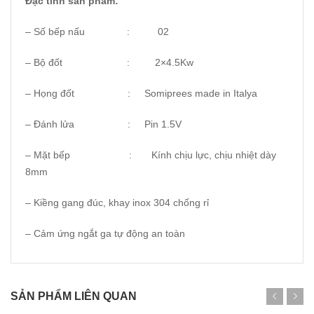
Đặc tính sản phẩm:
– Số bếp nấu : 02
– Bộ đốt : 2×4.5Kw
– Họng đốt : Somiprees made in Italya
– Đánh lửa : Pin 1.5V
– Mặt bếp : Kính chịu lực, chịu nhiệt dày
8mm
– Kiềng gang đúc, khay inox 304 chống rỉ
– Cảm ứng ngắt ga tự động an toàn
SẢN PHẨM LIÊN QUAN