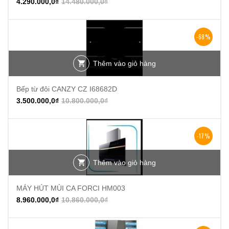
4.290.000,0
₫
14.480.000,0
₫
-68%
Thêm vào giỏ hàng
Bếp từ đôi CANZY CZ I68682D
3.500.000,0
₫
10.800.000,0
₫
-17%
Thêm vào giỏ hàng
MÁY HÚT MÙI CA FORCI HM003
8.960.000,0
₫
10.860.000,0
₫