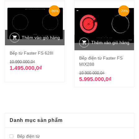
-86%
-70%
Thêm vào giỏ hàng
Thêm vào giỏ hàng
Bếp từ Faster FS 628I
Bếp điện từ Faster FS
Giá
Giá
10.990.000,0
₫
MIX288
gốc
hiện
1.495.000,0
₫
Giá
Giá
19.900.000,0
₫
là:
tại
gốc
hiện
5.995.000,0
₫
10.990.000,0₫.
là:
là:
tại
1.495.000,0₫.
19.900.000,0₫
là:
5.995.000,0₫.
Danh mục sản phẩm
Bếp điện từ