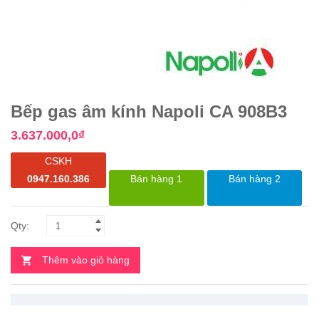
Bếp gas âm kính Napoli CA 908B3
3.637.000,0
₫
CSKH
0947.160.386
Bán hàng 1
Bán hàng 2
Thêm vào giỏ hàng