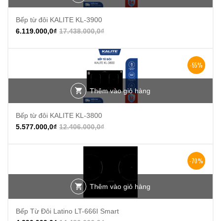
Bếp từ đôi KALITE KL-3900
6.119.000,0
₫
17.438.000,0
₫
-55%
Thêm vào giỏ hàng
Bếp từ đôi KALITE KL-3800
5.577.000,0
₫
12.406.000,0
₫
-70%
Thêm vào giỏ hàng
Bếp Từ Đôi Latino LT-666I Smart