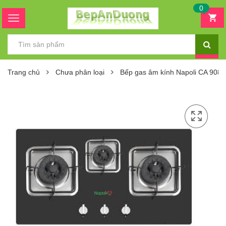
0
Trang chủ
Chưa phân loại
Bếp gas âm kính Napoli CA 908