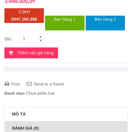
3.949.000,0
₫
CSKH
0947.160.386
Bán hàng 1
Bán hàng 2
Thêm vào giỏ hàng
Print
Send to a friend
Danh mục
Chưa phân loại
MÔ TẢ
ĐÁNH GIÁ (0)