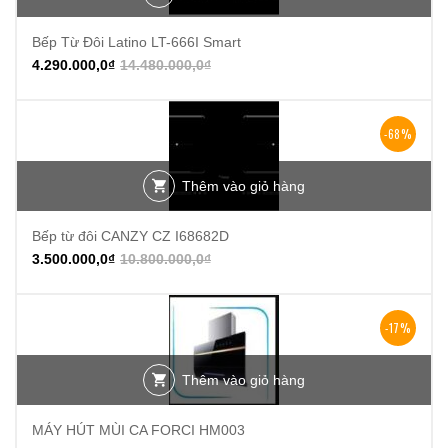
Bếp Từ Đôi Latino LT-666I Smart
4.290.000,0
₫
14.480.000,0
₫
-68%
Thêm vào giỏ hàng
Bếp từ đôi CANZY CZ I68682D
3.500.000,0
₫
10.800.000,0
₫
-17%
Thêm vào giỏ hàng
MÁY HÚT MÙI CA FORCI HM003