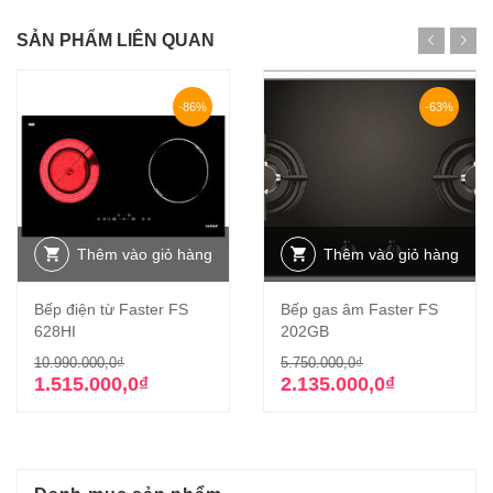
SẢN PHẨM LIÊN QUAN
-86%
-63%
Thêm vào giỏ hàng
Thêm vào giỏ hàng
Bếp điện từ Faster FS
Bếp gas âm Faster FS
628HI
202GB
Giá
Giá
Giá
Giá
10.990.000,0
₫
5.750.000,0
₫
gốc
hiện
gốc
hiện
1.515.000,0
₫
2.135.000,0
₫
là:
tại
là:
tại
10.990.000,0₫.
là:
5.750.000,0₫.
là:
1.515.000,0₫.
2.135.000,0₫.