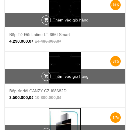
-70%
Thêm vào giỏ hàng
Bếp Từ Đôi Latino LT-666I Smart
4.290.000,0
₫
14.480.000,0
₫
-68%
Thêm vào giỏ hàng
Bếp từ đôi CANZY CZ I68682D
3.500.000,0
₫
10.800.000,0
₫
-17%