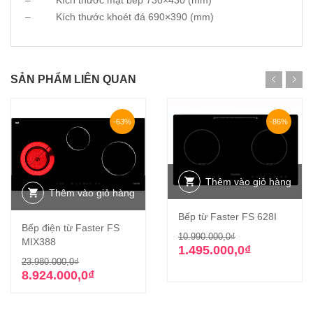
– Kích thước khoét đá 690×390 (mm)
SẢN PHẨM LIÊN QUAN
-63%
-86%
Thêm vào giỏ hàng
Thêm vào giỏ hàng
Bếp từ Faster FS 628I
Bếp điện từ Faster FS
Giá
Giá
10.990.000,0
₫
MIX388
gốc
hiện
1.495.000,0
₫
Giá
Giá
23.980.000,0
₫
là:
tại
gốc
hiện
8.924.000,0
₫
10.990.000,0₫
là:
là:
tại
1.495.000,0₫.
23.980.000,0₫.
là: