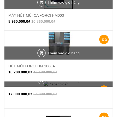
Thêm vào giỏ hàng
MÁY HÚT MÙI CA FORCI HM003
8.960.000,0
₫
10.860.000,0
₫
-32%
Thêm vào giỏ hàng
HÚT MÙI FORCI HM 1088A
10.280.000,0
₫
15.190.000,0
₫
Thêm vào giỏ hàng
-34%
17.000.000,0
₫
25.800.000,0
₫