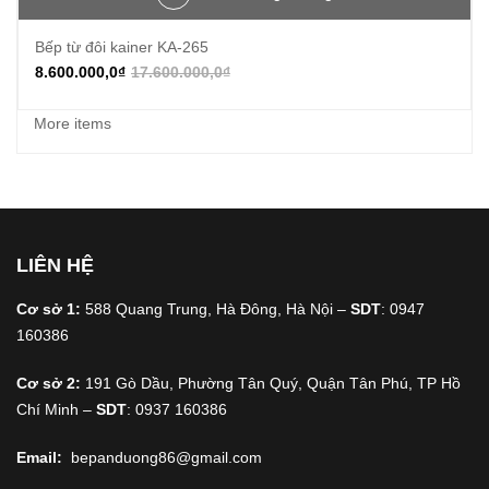
Bếp từ đôi kainer KA-265
8.600.000,0
₫
17.600.000,0
₫
More items
LIÊN HỆ
Cơ sở 1:
588 Quang Trung, Hà Đông, Hà Nội –
SDT
: 0947
160386
Cơ sở 2:
191 Gò Dầu, Phường Tân Quý, Quận Tân Phú, TP Hồ
Chí Minh –
SDT
: 0937 160386
Email:
bepanduong86@gmail.com