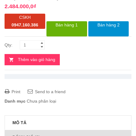
2.484.000,0
₫
CSKH
0947.160.386
Bán hàng 1
Bán hàng 2
Thêm vào giỏ hàng
Print
Send to a friend
Danh mục
Chưa phân loại
MÔ TẢ