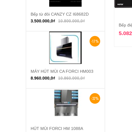
Bếp từ đôi CANZY CZ I68682D
Thêm vào giỏ hàng
3.500.000,0
₫
10.800.000,0
₫
Bếp đi
5.082
-17%
MÁY HÚT MÙI CA FORCI HM003
Thêm vào giỏ hàng
8.960.000,0
₫
10.860.000,0
₫
-32%
HÚT MÙI FORCI HM 1088A
Thêm vào giỏ hàng