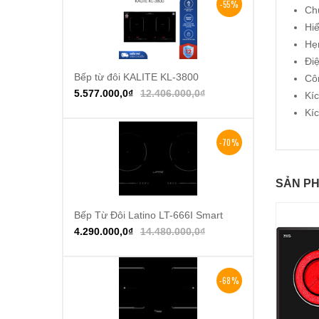
-55%
Chứ
Hiể
Hẹ
Đi
Bếp từ đôi KALITE KL-3800
Thêm vào giỏ hàng
Cô
5.577.000,0
₫
12.406.000,0
₫
Kí
Kí
-70%
SẢN PH
Bếp Từ Đôi Latino LT-666I Smart
Thêm vào giỏ hàng
4.290.000,0
₫
14.480.000,0
₫
-68%