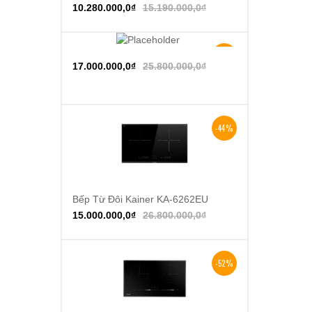
10.280.000,0
₫
15.190.000,0
₫
-34%
Thêm vào giỏ hàng
17.000.000,0
₫
25.800.000,0
₫
-44%
Bếp Từ Đôi Kainer KA-6262EU
Thêm vào giỏ hàng
15.000.000,0
₫
26.800.000,0
₫
-52%