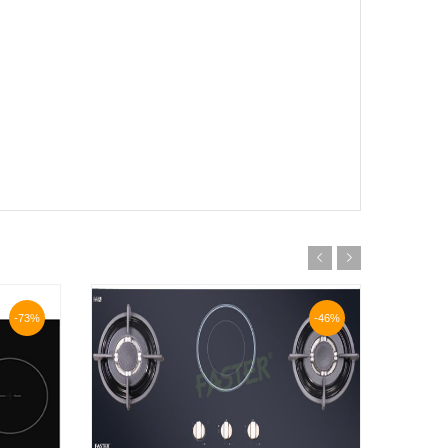
-73%
-46%