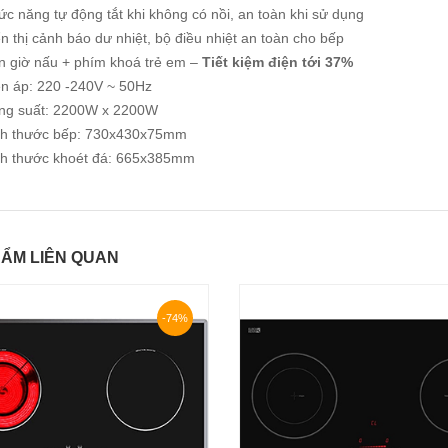
c năng tự động tắt khi không có nồi, an toàn khi sử dụng
n thị cảnh báo dư nhiệt, bộ điều nhiệt an toàn cho bếp
n giờ nấu + phím khoá trẻ em –
Tiết kiệm điện tới 37%
ện áp: 220 -240V ~ 50Hz
ng suất: 2200W x 2200W
ch thước bếp: 730x430x75mm
ch thước khoét đá: 665x385mm
ẨM LIÊN QUAN
-74%