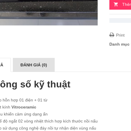
Thêm
Print
Danh mục
TẢ
ĐÁNH GIÁ (0)
ông số kỹ thuật
p hỗn hợp 01 điện + 01 từ
t kính
Vitroceramic
ều khiển cảm ứng dạng ẩn
 độ ngắt 02 vòng nhiệt thích hợp kích thước nồi nấu
p sử dụng công nghệ đáy nồi tự nhận diện vùng nấu