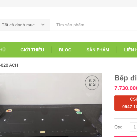
Tất cả danh mục
HỦ
GIỚI THIỆU
BLOG
SẢN PHẨM
LIÊN 
D-828 ACH
Bếp đ
7.730.00
CS
0947.1