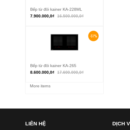
Bếp từ đôi kainer KA-228ML
Thêm vào giỏ hàng
7.900.000,0
₫
16.500.000,0
₫
-51%
Bếp từ đôi kainer KA-265
Thêm vào giỏ hàng
8.600.000,0
₫
17.600.000,0
₫
More items
LIÊN HỆ
DỊCH 