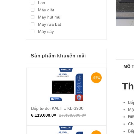
Loa
Máy giặt
Máy hút mùi
Máy rửa bát
Máy sấy
Sản phẩm khuyến mãi
MÔ 
-65%
Th
Bế
Bếp từ đôi KALITE KL-3900
Thêm vào giỏ hàng
Mặ
6.119.000,0
₫
17.438.000,0
₫
Đi
Chế
Bế