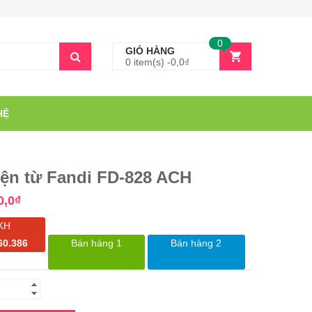
0
GIỎ HÀNG
0 item(s) -
0,0
₫
HỆ
iện từ Fandi FD-828 ACH
0,0
₫
KH
60.386
Bán hàng 1
Bán hàng 2