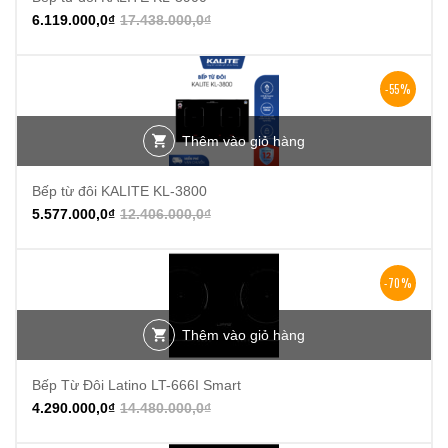
6.119.000,0
₫
17.438.000,0
₫
-55%
Thêm vào giỏ hàng
Bếp từ đôi KALITE KL-3800
5.577.000,0
₫
12.406.000,0
₫
-70%
Thêm vào giỏ hàng
Bếp Từ Đôi Latino LT-666I Smart
4.290.000,0
₫
14.480.000,0
₫