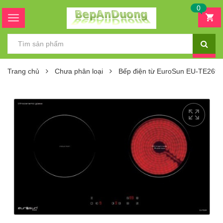
0
Trang chủ
Chưa phân loại
Bếp điện từ EuroSun EU-TE269