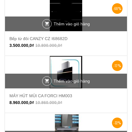
-68%
Thêm vào giỏ hàng
Bếp từ đôi CANZY CZ I68682D
3.500.000,0
₫
10.800.000,0
₫
-17%
Thêm vào giỏ hàng
MÁY HÚT MÙI CA FORCI HM003
8.960.000,0
₫
10.860.000,0
₫
-32%