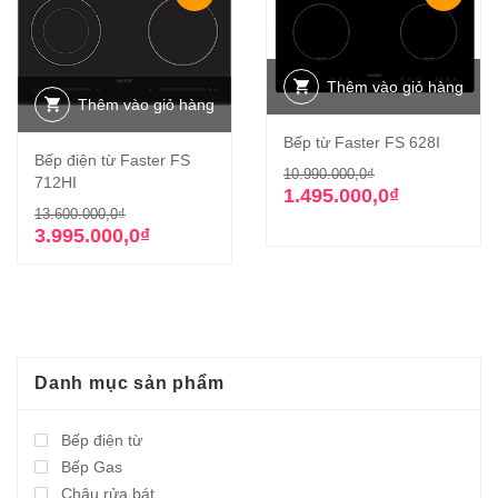
Thêm vào giỏ hàng
Thêm vào giỏ hàng
Bếp từ Faster FS 628I
Bếp điện từ Faster FS
Giá
Giá
10.990.000,0
₫
712HI
gốc
hiện
1.495.000,0
₫
Giá
Giá
13.600.000,0
₫
là:
tại
gốc
hiện
3.995.000,0
₫
10.990.000,0₫
là:
là:
tại
1.495.000,0₫.
13.600.000,0₫.
là:
3.995.000,0₫.
Danh mục sản phẩm
Bếp điện từ
Bếp Gas
Chậu rửa bát