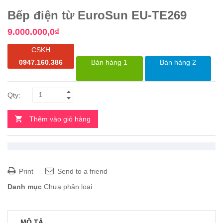
Bếp điện từ EuroSun EU-TE269
9.000.000,0
₫
CSKH
0947.160.386
Bán hàng 1
Bán hàng 2
Thêm vào giỏ hàng
Print
Send to a friend
Danh mục
Chưa phân loại
MÔ TẢ