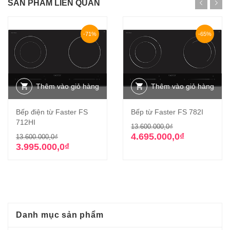
SẢN PHẨM LIÊN QUAN
-71%
-65%
Thêm vào giỏ hàng
Thêm vào giỏ hàng
Bếp điện từ Faster FS
Bếp từ Faster FS 782I
712HI
Giá
Giá
13.600.000,0
₫
Giá
Giá
gốc
hiện
4.695.000,0
₫
13.600.000,0
₫
gốc
hiện
là:
tại
3.995.000,0
₫
là:
tại
13.600.000,0₫
là:
13.600.000,0₫.
là:
4.695.000,0₫.
3.995.000,0₫.
Danh mục sản phẩm