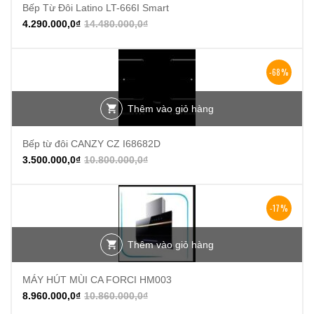
Bếp Từ Đôi Latino LT-666I Smart
4.290.000,0
₫
14.480.000,0
₫
-68%
Thêm vào giỏ hàng
Bếp từ đôi CANZY CZ I68682D
3.500.000,0
₫
10.800.000,0
₫
-17%
Thêm vào giỏ hàng
MÁY HÚT MÙI CA FORCI HM003
8.960.000,0
₫
10.860.000,0
₫