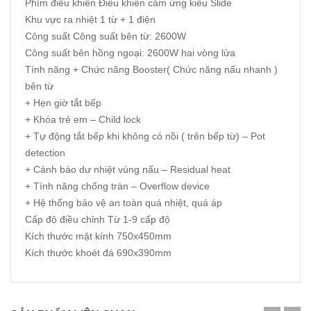
Phím điều khiển Điều khiển cảm ứng kiểu Slide
Khu vực ra nhiệt 1 từ + 1 điện
Công suất Công suất bên từ: 2600W
Công suất bên hồng ngoại: 2600W hai vòng lửa
Tính năng + Chức năng Booster( Chức năng nấu nhanh )
bên từ
+ Hẹn giờ tắt bếp
+ Khóa trẻ em – Child lock
+ Tự động tắt bếp khi không có nồi ( trên bếp từ) – Pot
detection
+ Cảnh báo dư nhiệt vùng nấu – Residual heat
+ Tính năng chống tràn – Overflow device
+ Hệ thống bảo vệ an toàn quá nhiệt, quá áp
Cấp độ điều chỉnh Từ 1-9 cấp độ
Kích thước mặt kính 750x450mm
Kích thước khoét đá 690x390mm