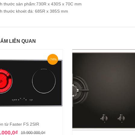
ch thước sản phẩm:730R x 430S x 70C mm
ch thước khoét đá: 685R x 385S mm
ẨM LIÊN QUAN
-74%
ện từ Faster FS 2SIR
Thêm vào giỏ hàng
Giá
Giá
.000,0
₫
19.900.000,0
₫