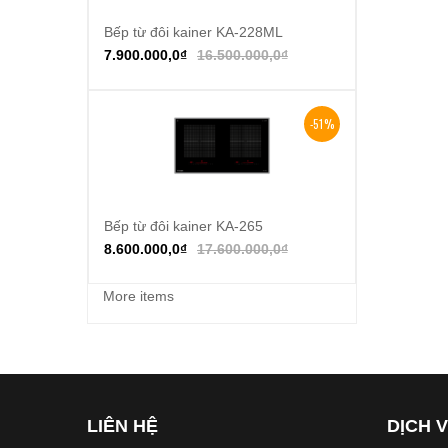
Bếp từ đôi kainer KA-228ML
Thêm vào giỏ hàng
7.900.000,0
₫
16.500.000,0
₫
-51%
Bếp từ đôi kainer KA-265
Thêm vào giỏ hàng
8.600.000,0
₫
17.600.000,0
₫
More items
LIÊN HỆ
DỊCH 