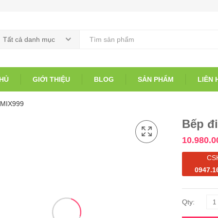
Tất cả danh mục
HỦ
GIỚI THIỆU
BLOG
SẢN PHẨM
LIÊN 
S-MIX999
Bếp đi
10.980.0
CS
0947.1