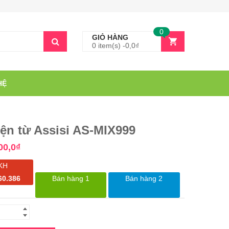
0
GIỎ HÀNG
0 item(s) -
0,0
₫
HỆ
ện từ Assisi AS-MIX999
00,0
₫
KH
60.386
Bán hàng 1
Bán hàng 2