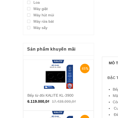
Loa
Máy giặt
Máy hút mùi
Máy rửa bát
Máy sấy
Sản phẩm khuyến mãi
MÔ 
-65%
ĐẶC 
Bếp
Bếp từ đôi KALITE KL-3900
Thêm vào giỏ hàng
Mặ
6.119.000,0
₫
17.438.000,0
₫
Cô
Cu
Điề