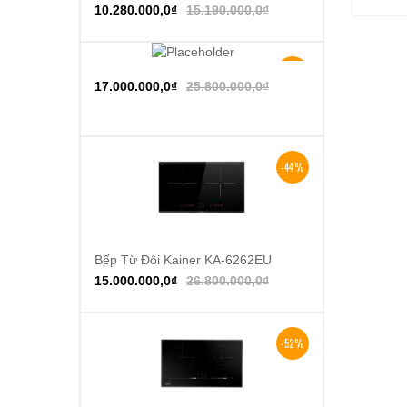
10.280.000,0
₫
15.190.000,0
₫
-34%
Thêm vào giỏ hàng
17.000.000,0
₫
25.800.000,0
₫
-44%
Bếp Từ Đôi Kainer KA-6262EU
Thêm vào giỏ hàng
15.000.000,0
₫
26.800.000,0
₫
-52%