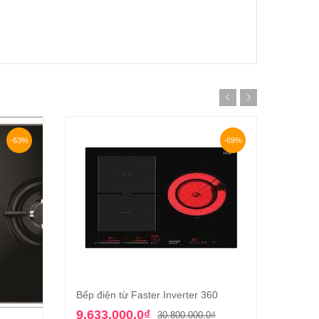
-63%
-69%
Bếp điện từ Faster Inverter 360
Thêm vào giỏ hàng
Giá
Giá
9.633.000,0
₫
30.800.000,0
₫