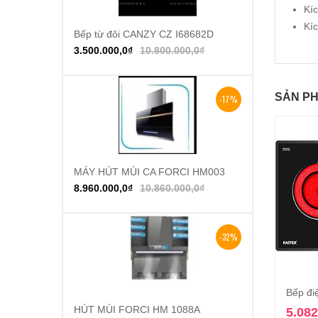
Kí
Kí
Bếp từ đôi CANZY CZ I68682D
Thêm vào giỏ hàng
3.500.000,0
₫
10.800.000,0
₫
SẢN PH
-17%
MÁY HÚT MÙI CA FORCI HM003
Thêm vào giỏ hàng
8.960.000,0
₫
10.860.000,0
₫
-32%
Bếp đi
HÚT MÙI FORCI HM 1088A
Thêm vào giỏ hàng
5.082