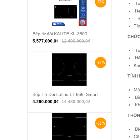
-55%
Tự
Hẹ
Su
Tí
Bếp từ đôi KALITE KL-3800
Thêm vào giỏ hàng
CHỨC
5.577.000,0
₫
12.406.000,0
₫
Tự 
Hệ 
-70%
Kh
TÍNH
Mặt
Bếp Từ Đôi Latino LT-666I Smart
Thêm vào giỏ hàng
Bề 
4.290.000,0
₫
14.480.000,0
₫
Khả
THÔN
-68%
Đi
Cô