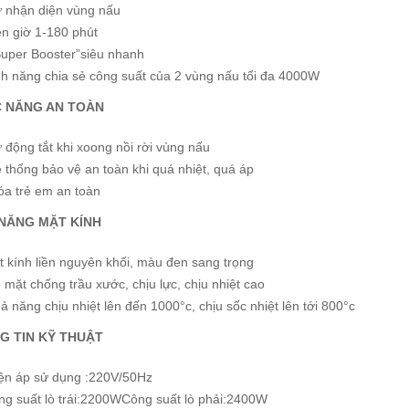
 nhận diện vùng nấu
n giờ 1-180 phút
per Booster”siêu nhanh
nh năng chia sẻ công suất của 2 vùng nấu tối đa 4000W
 NĂNG AN TOÀN
động tắt khi xoong nồi rời vùng nấu
thống bảo vệ an toàn khi quá nhiệt, quá áp
óa trẻ em an toàn
 NĂNG MẶT KÍNH
 kính liền nguyên khối, màu đen sang trọng
mặt chống trầu xước, chịu lực, chịu nhiệt cao
 năng chịu nhiệt lên đến 1000°c, chịu sốc nhiệt lên tới 800°c
G TIN KỸ THUẬT
ện áp sử dụng :220V/50Hz
ng suất lò trái:2200WCông suất lò phải:2400W