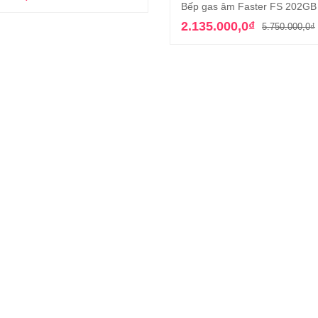
Bếp gas âm Faster FS 202GB
gốc
hiện
Thêm vào giỏ hàn
là:
tại
2.135.000,0
₫
5.750.000,0
₫
19.900.000,0₫.
là:
5.082.000,0₫.