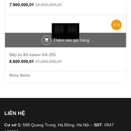
7.900.000,0
₫
16.500.000,0
₫
-51%
Thêm vào giỏ hàng
Bếp từ đôi kainer KA-265
8.600.000,0
₫
17.600.000,0
₫
More items
LIÊN HỆ
Cơ sở 1:
588 Quang Trung, Hà Đông, Hà Nội –
SDT
: 0947