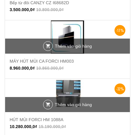
Bếp từ đôi CANZY CZ I68682D
3.500.000,0
₫
10.800.000,0
₫
-17%
Thêm vào giỏ hàng
MÁY HÚT MÙI CA FORCI HM003
8.960.000,0
₫
10.860.000,0
₫
-32%
Thêm vào giỏ hàng
HÚT MÙI FORCI HM 1088A
10.280.000,0
₫
15.190.000,0
₫