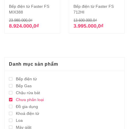
Bếp điện từ Faster FS
Bếp điện từ Faster FS
MIX388
712HI
Giá
Giá
Giá
Giá
23.980.000,0
₫
13.600.000,0
₫
gốc
hiện
gốc
hiện
8.924.000,0
₫
3.995.000,0
₫
là:
tại
là:
tại
23.980.000,0₫.
là:
13.600.000,0₫
là:
8.924.000,0₫.
3.995.000,0₫.
Danh mục sản phẩm
Bếp điện từ
Bếp Gas
Chậu rửa bát
Chưa phân loại
Đồ gia dụng
Khoá điện tử
Loa
Máy giặt