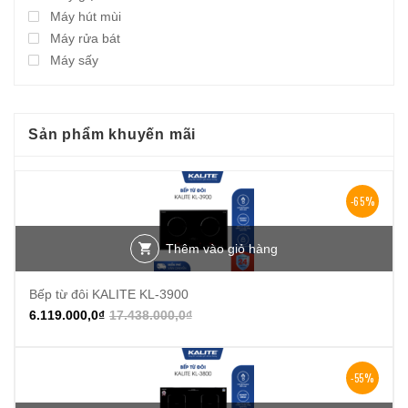
Máy hút mùi
Máy rửa bát
Máy sấy
Sản phẩm khuyến mãi
-65%
Thêm vào giỏ hàng
Bếp từ đôi KALITE KL-3900
6.119.000,0
₫
17.438.000,0
₫
-55%