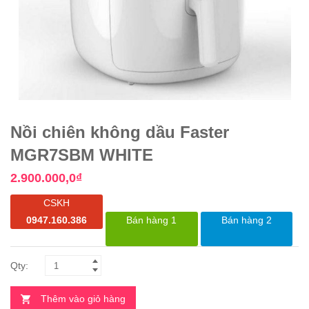
Nồi chiên không dầu Faster
MGR7SBM WHITE
2.900.000,0
₫
CSKH
0947.160.386
Bán hàng 1
Bán hàng 2
Thêm vào giỏ hàng