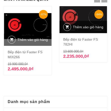
-87%
-84%
Thêm vào giỏ hàng
Bếp điện từ Faster FS
Thêm vào giỏ hàng
782HI
Giá
Giá
13.600.000,0
₫
Bếp điện từ Faster FS
gốc
hiện
2.235.000,0
₫
MIX266
là:
tại
Giá
Giá
19.900.000,0
₫
13.600.000,0₫
là:
gốc
hiện
2.495.000,0
₫
2.235.000,0₫.
là:
tại
19.900.000,0₫.
là:
2.495.000,0₫.
Danh mục sản phẩm