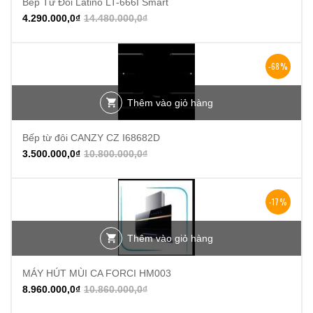
Bếp Từ Đôi Latino LT-666I Smart
4.290.000,0
₫
14.480.000,0
₫
-68%
Thêm vào giỏ hàng
Bếp từ đôi CANZY CZ I68682D
3.500.000,0
₫
10.800.000,0
₫
-17%
Thêm vào giỏ hàng
MÁY HÚT MÙI CA FORCI HM003
8.960.000,0
₫
10.860.000,0
₫