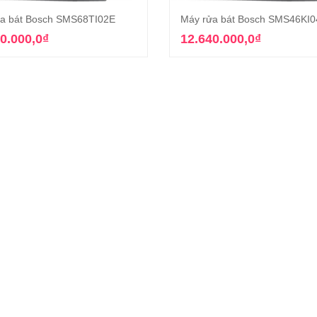
a bát Bosch SMS68TI02E
Máy rửa bát Bosch SMS46KI
Thêm vào giỏ hàng
Thêm vào giỏ hàn
0.000,0
₫
12.640.000,0
₫