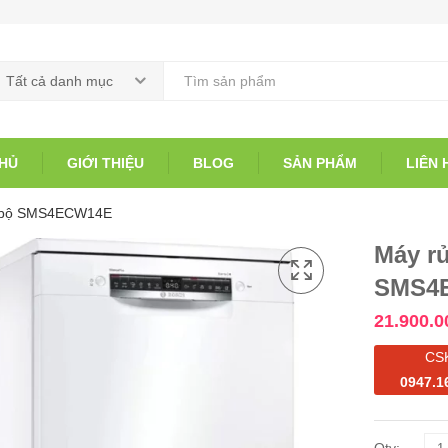
Tất cả danh mục
HỦ
GIỚI THIỆU
BLOG
SẢN PHẨM
LIÊN 
4 bộ SMS4ECW14E
Máy r
SMS4
21.900.0
CS
0947.1