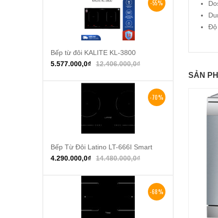
-55%
Dos
Du
Độ
Bếp từ đôi KALITE KL-3800
Thêm vào giỏ hàng
5.577.000,0
₫
12.406.000,0
₫
SẢN PH
-70%
Bếp Từ Đôi Latino LT-666I Smart
Thêm vào giỏ hàng
4.290.000,0
₫
14.480.000,0
₫
-68%