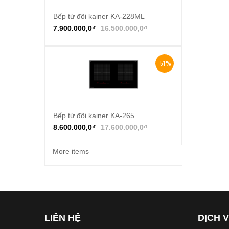
Bếp từ đôi kainer KA-228ML
Thêm vào giỏ hàng
7.900.000,0
₫
16.500.000,0
₫
-51%
Bếp từ đôi kainer KA-265
Thêm vào giỏ hàng
8.600.000,0
₫
17.600.000,0
₫
More items
LIÊN HỆ
DỊCH 