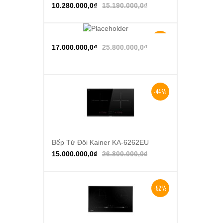
10.280.000,0
₫
15.190.000,0
₫
-34%
Thêm vào giỏ hàng
17.000.000,0
₫
25.800.000,0
₫
-44%
Bếp Từ Đôi Kainer KA-6262EU
Thêm vào giỏ hàng
15.000.000,0
₫
26.800.000,0
₫
-52%