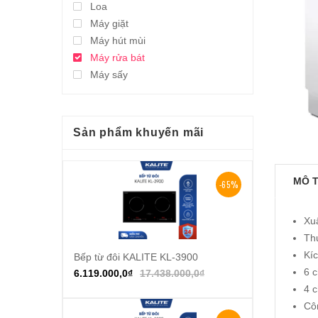
Loa
Máy giặt
Máy hút mùi
Máy rửa bát
Máy sấy
Sản phẩm khuyến mãi
MÔ 
-65%
Xu
Th
Kíc
Bếp từ đôi KALITE KL-3900
Thêm vào giỏ hàng
6 c
6.119.000,0
₫
17.438.000,0
₫
4 c
Côn