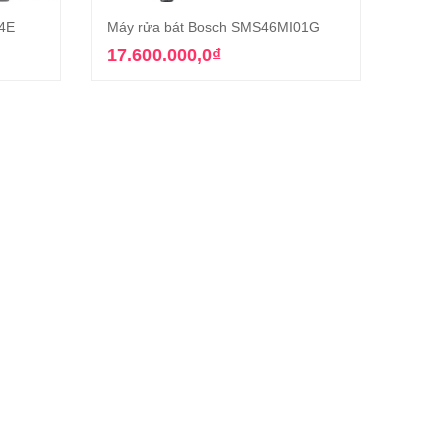
04E
Máy rửa bát Bosch SMS46MI01G
Máy r
g
Thêm vào giỏ hàng
17.600.000,0
₫
16.9