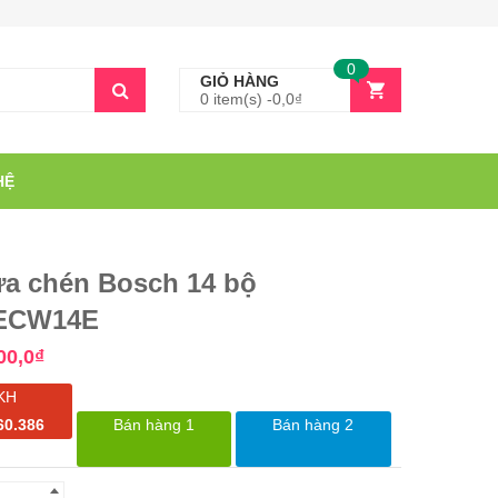
0
GIỎ HÀNG
0 item(s) -
0,0
₫
HỆ
ửa chén Bosch 14 bộ
ECW14E
00,0
₫
KH
60.386
Bán hàng 1
Bán hàng 2