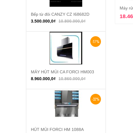
Máy rử
Bếp từ đôi CANZY CZ I68682D
Thêm vào giỏ hàng
18.46
3.500.000,0
₫
10.800.000,0
₫
-17%
MÁY HÚT MÙI CA FORCI HM003
Thêm vào giỏ hàng
8.960.000,0
₫
10.860.000,0
₫
-32%
HÚT MÙI FORCI HM 1088A
Thêm vào giỏ hàng