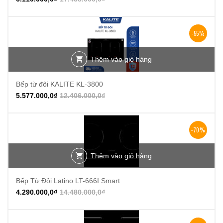
-55%
Thêm vào giỏ hàng
Bếp từ đôi KALITE KL-3800
5.577.000,0
₫
12.406.000,0
₫
-70%
Thêm vào giỏ hàng
Bếp Từ Đôi Latino LT-666I Smart
4.290.000,0
₫
14.480.000,0
₫