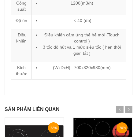
Công
1200(m3/h)
suất
Độ ồn
< 40 (db)
Điều
Điều khiển cảm ứng thế hệ mới (Touch
khiển
control )
3 tốc độ hút và 1 mức siêu tốc ( hẹn thời
gian tắt )
Kích
(WxDxH) : 700x320x980(mm)
thước
SẢN PHẨM LIÊN QUAN
-65%
-70%