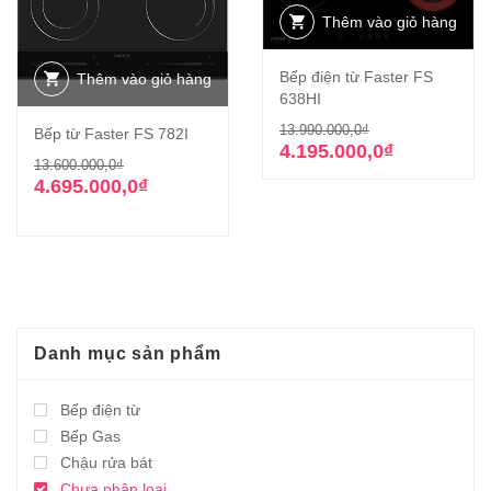
Thêm vào giỏ hàng
Bếp điện từ Faster FS
Thêm vào giỏ hàng
638HI
Giá
Giá
13.990.000,0
₫
Bếp từ Faster FS 782I
gốc
hiện
4.195.000,0
₫
Giá
Giá
13.600.000,0
₫
là:
tại
gốc
hiện
4.695.000,0
₫
13.990.000,0₫
là:
là:
tại
4.195.000,0₫.
13.600.000,0₫.
là:
4.695.000,0₫.
Danh mục sản phẩm
Bếp điện từ
Bếp Gas
Chậu rửa bát
Chưa phân loại