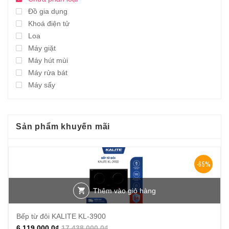
Đồ gia dụng
Khoá điện tử
Loa
Máy giặt
Máy hút mùi
Máy rửa bát
Máy sấy
Sản phẩm khuyến mãi
-65%
Thêm vào giỏ hàng
Bếp từ đôi KALITE KL-3900
6.119.000,0
₫
17.438.000,0
₫