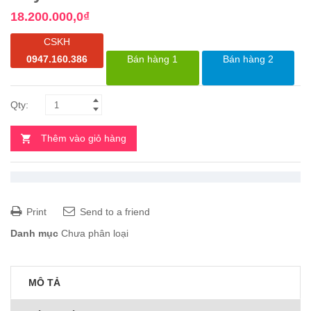
18.200.000,0
₫
CSKH
0947.160.386
Bán hàng 1
Bán hàng 2
Thêm vào giỏ hàng
Print
Send to a friend
Danh mục
Chưa phân loại
MÔ TẢ