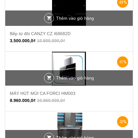
-68%
Thêm vào giỏ hàng
Bếp từ đôi CANZY CZ I68682D
3.500.000,0
₫
10.800.000,0
₫
-17%
Thêm vào giỏ hàng
MÁY HÚT MÙI CA FORCI HM003
8.960.000,0
₫
10.860.000,0
₫
-32%
Thêm vào giỏ hàng