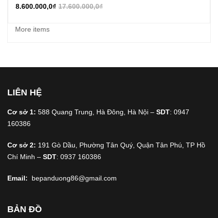
8.600.000,0
₫
17.600.000,0
₫
More items
LIÊN HỆ
Cơ sở 1:
588 Quang Trung, Hà Đông, Hà Nội –
SDT
: 0947
160386
Cơ sở 2:
191 Gò Dầu, Phường Tân Quý, Quận Tân Phú, TP Hồ
Chí Minh –
SDT
: 0937 160386
Email:
bepanduong86@gmail.com
BẢN ĐỒ