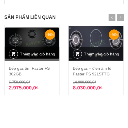
SẢN PHẨM LIÊN QUAN
-56%
-46%
Thêm vào giỏ hàng
Thêm vào giỏ hàng
Bếp gas âm Faster FS
Bếp gas – điện âm tủ
302GB
Faster FS 921STTG
Giá
Giá
Giá
Giá
6.750.000,0
₫
14.900.000,0
₫
gốc
hiện
gốc
hiện
2.975.000,0
₫
8.030.000,0
₫
là:
tại
là:
tại
6.750.000,0₫.
là:
14.900.000,0₫
là:
2.975.000,0₫.
8.030.000,0₫.