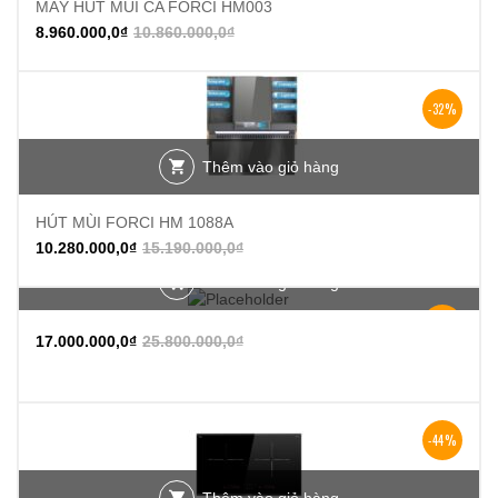
MÁY HÚT MÙI CA FORCI HM003
8.960.000,0
₫
10.860.000,0
₫
-32%
Thêm vào giỏ hàng
HÚT MÙI FORCI HM 1088A
10.280.000,0
₫
15.190.000,0
₫
Thêm vào giỏ hàng
-34%
17.000.000,0
₫
25.800.000,0
₫
-44%