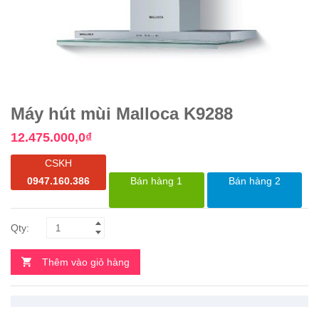
Máy hút mùi Malloca K9288
12.475.000,0
₫
CSKH
0947.160.386
Bán hàng 1
Bán hàng 2
Thêm vào giỏ hàng