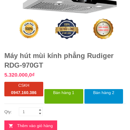
Máy hút mùi kính phẳng Rudiger
RDG-970GT
5.320.000,0
₫
CSKH
0947.160.386
Bán hàng 1
Bán hàng 2
Thêm vào giỏ hàng