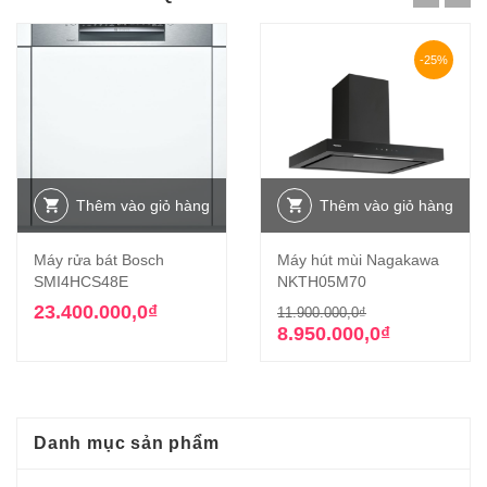
-25%
Thêm vào giỏ hàng
Thêm vào giỏ hàng
Máy rửa bát Bosch
Máy hút mùi Nagakawa
SMI4HCS48E
NKTH05M70
Giá
Giá
23.400.000,0
₫
11.900.000,0
₫
gốc
hiện
8.950.000,0
₫
là:
tại
11.900.000,0₫
là:
8.950.000,0₫.
Danh mục sản phẩm