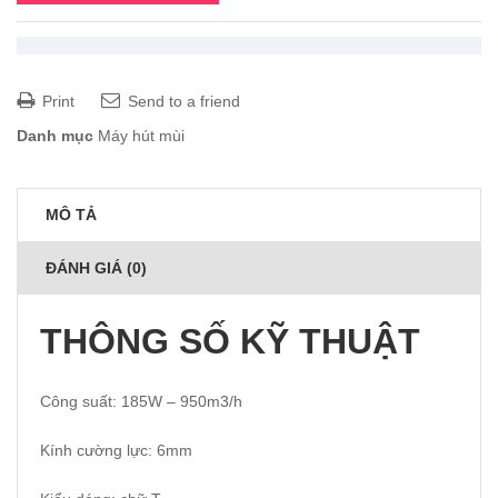
Print
Send to a friend
Danh mục
Máy hút mùi
MÔ TẢ
ĐÁNH GIÁ (0)
THÔNG SỐ KỸ THUẬT
Công suất: 185W – 950m3/h
Kính cường lực: 6mm