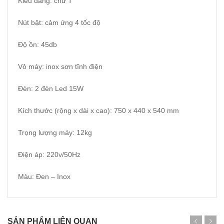
Kiểu dáng: chữ T
Nút bật: cảm ứng 4 tốc độ
Độ ồn: 45db
Vỏ máy: inox sơn tĩnh điện
Đèn: 2 đèn Led 15W
Kích thước (rộng x dài x cao): 750 x 440 x 540 mm
Trọng lượng máy: 12kg
Điện áp: 220v/50Hz
Màu: Đen – Inox
SẢN PHẨM LIÊN QUAN