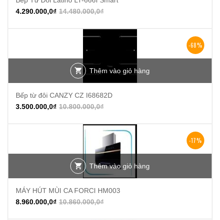
4.290.000,0
₫
14.480.000,0
₫
-68%
Thêm vào giỏ hàng
Bếp từ đôi CANZY CZ I68682D
3.500.000,0
₫
10.800.000,0
₫
-17%
Thêm vào giỏ hàng
MÁY HÚT MÙI CA FORCI HM003
8.960.000,0
₫
10.860.000,0
₫