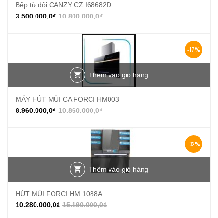
Bếp từ đôi CANZY CZ I68682D
3.500.000,0
₫
10.800.000,0
₫
-17%
Thêm vào giỏ hàng
MÁY HÚT MÙI CA FORCI HM003
8.960.000,0
₫
10.860.000,0
₫
-32%
Thêm vào giỏ hàng
HÚT MÙI FORCI HM 1088A
10.280.000,0
₫
15.190.000,0
₫