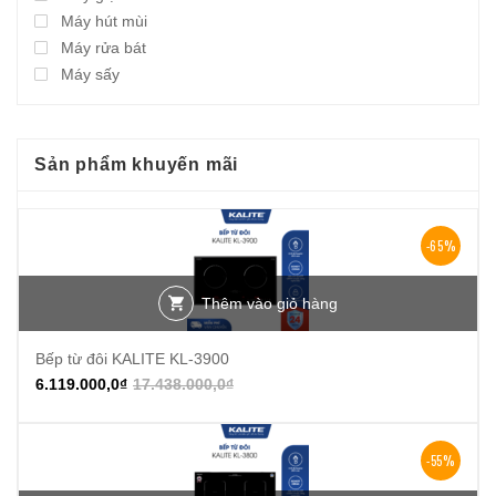
Máy hút mùi
Máy rửa bát
Máy sấy
Sản phẩm khuyến mãi
-65%
Thêm vào giỏ hàng
Bếp từ đôi KALITE KL-3900
6.119.000,0
₫
17.438.000,0
₫
-55%