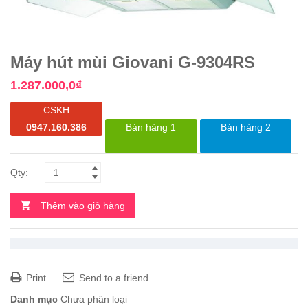
Máy hút mùi Giovani G-9304RS
1.287.000,0
₫
CSKH
0947.160.386
Bán hàng 1
Bán hàng 2
Thêm vào giỏ hàng
Print
Send to a friend
Danh mục
Chưa phân loại