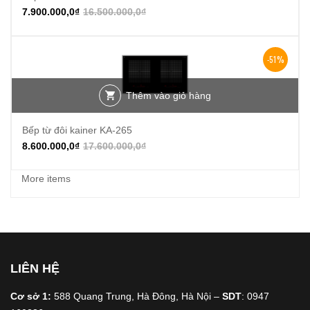
7.900.000,0
₫
16.500.000,0
₫
-51%
Thêm vào giỏ hàng
Bếp từ đôi kainer KA-265
8.600.000,0
₫
17.600.000,0
₫
More items
LIÊN HỆ
Cơ sở 1:
588 Quang Trung, Hà Đông, Hà Nội –
SDT
: 0947