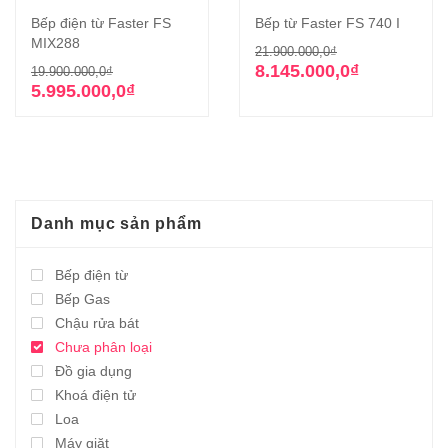
Bếp điện từ Faster FS
Bếp từ Faster FS 740 I
MIX288
Giá
Giá
21.900.000,0
₫
Giá
Giá
gốc
hiện
8.145.000,0
₫
19.900.000,0
₫
gốc
hiện
là:
tại
5.995.000,0
₫
là:
tại
21.900.000,0₫
là:
19.900.000,0₫.
là:
8.145.000,0₫.
5.995.000,0₫.
Danh mục sản phẩm
Bếp điện từ
Bếp Gas
Chậu rửa bát
Chưa phân loại
Đồ gia dụng
Khoá điện tử
Loa
Máy giặt